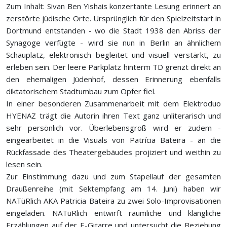
Zum Inhalt: Sivan Ben Yishais konzertante Lesung erinnert an
zerstörte jüdische Orte. Ursprünglich für den Spielzeitstart in
Dortmund entstanden - wo die Stadt 1938 den Abriss der
Synagoge verfügte - wird sie nun in Berlin an ähnlichem
Schauplatz, elektronisch begleitet und visuell verstärkt, zu
erleben sein. Der leere Parkplatz hinterm TD grenzt direkt an
den ehemaligen Jüdenhof, dessen Erinnerung ebenfalls
diktatorischem Stadtumbau zum Opfer fiel.
In einer besonderen Zusammenarbeit mit dem Elektroduo
HYENAZ trägt die Autorin ihren Text ganz unliterarisch und
sehr persönlich vor. Überlebensgroß wird er zudem -
eingearbeitet in die Visuals von Patrícia Bateira - an die
Rückfassade des Theatergebäudes projiziert und weithin zu
lesen sein.
Zur Einstimmung dazu und zum Stapellauf der gesamten
Draußenreihe (mit Sektempfang am 14. Juni) haben wir
NATüRlich AKA Patricia Bateira zu zwei Solo-Improvisationen
eingeladen. NATüRlich entwirft räumliche und klangliche
Erzählungen auf der E-Gitarre und untersucht die Beziehung