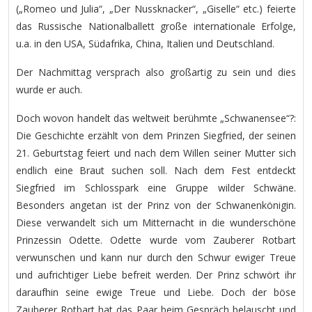
(„Romeo und Julia“, „Der Nussknacker“, „Giselle“ etc.) feierte
das Russische Nationalballett große internationale Erfolge,
u.a. in den USA, Südafrika, China, Italien und Deutschland.
Der Nachmittag versprach also großartig zu sein und dies
wurde er auch.
Doch wovon handelt das weltweit berühmte „Schwanensee“?:
Die Geschichte erzählt von dem Prinzen Siegfried, der seinen
21. Geburtstag feiert und nach dem Willen seiner Mutter sich
endlich eine Braut suchen soll. Nach dem Fest entdeckt
Siegfried im Schlosspark eine Gruppe wilder Schwäne.
Besonders angetan ist der Prinz von der Schwanenkönigin.
Diese verwandelt sich um Mitternacht in die wunderschöne
Prinzessin Odette. Odette wurde vom Zauberer Rotbart
verwunschen und kann nur durch den Schwur ewiger Treue
und aufrichtiger Liebe befreit werden. Der Prinz schwört ihr
daraufhin seine ewige Treue und Liebe. Doch der böse
Zauberer Rotbart hat das Paar beim Gespräch belauscht und