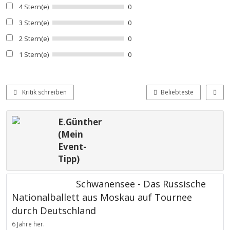
4 Stern(e)
0
3 Stern(e)
0
2 Stern(e)
0
1 Stern(e)
0
Kritik schreiben
Beliebteste
E.Günther
(Mein
Event-
Tipp)
Schwanensee - Das Russische
Nationalballett aus Moskau auf Tournee
durch Deutschland
6 Jahre her.