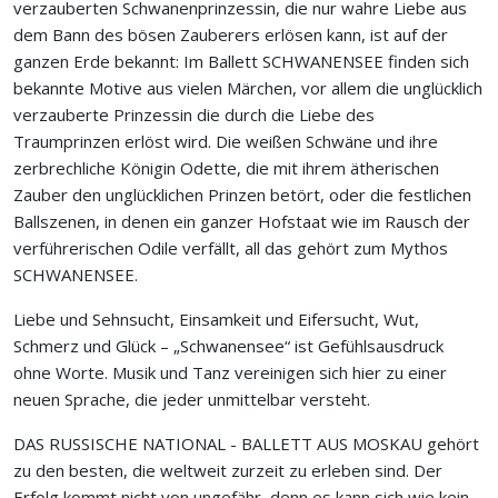
verzauberten Schwanenprinzessin, die nur wahre Liebe aus
dem Bann des bösen Zauberers erlösen kann, ist auf der
ganzen Erde bekannt: Im Ballett SCHWANENSEE finden sich
bekannte Motive aus vielen Märchen, vor allem die unglücklich
verzauberte Prinzessin die durch die Liebe des
Traumprinzen erlöst wird. Die weißen Schwäne und ihre
zerbrechliche Königin Odette, die mit ihrem ätherischen
Zauber den unglücklichen Prinzen betört, oder die festlichen
Ballszenen, in denen ein ganzer Hofstaat wie im Rausch der
verführerischen Odile verfällt, all das gehört zum Mythos
SCHWANENSEE.
Liebe und Sehnsucht, Einsamkeit und Eifersucht, Wut,
Schmerz und Glück – „Schwanensee“ ist Gefühlsausdruck
ohne Worte. Musik und Tanz vereinigen sich hier zu einer
neuen Sprache, die jeder unmittelbar versteht.
DAS RUSSISCHE NATIONAL - BALLETT AUS MOSKAU gehört
zu den besten, die weltweit zurzeit zu erleben sind. Der
Erfolg kommt nicht von ungefähr, denn es kann sich wie kein