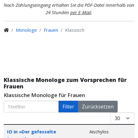
Nach Zahlungseingang erhalten Sie die PDF-Datei innerhalb von
24 Stunden
per E-Mail
.
Monologe
Frauen
Klassisch
Klassische Monologe zum Vorsprechen für
Frauen
Klassische Monologe für Frauen
Titelfilter
Filter
Zurücksetzen
Anzeige #
Articles
Stück
Inszenierung
IO in «Der gefesselte
Aischylos