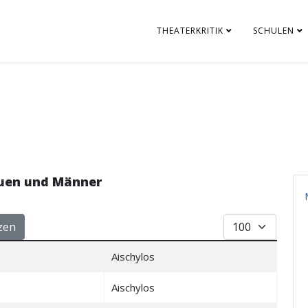
THEATERKRITIK
SCHULEN
auen und Männer
Anzeige #
zen
Aischylos
Aischylos