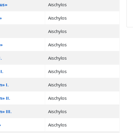
us»
Aischylos
»
Aischylos
Aischylos
n»
Aischylos
.
Aischylos
I.
Aischylos
» I.
Aischylos
» II.
Aischylos
 III.
Aischylos
»
Aischylos