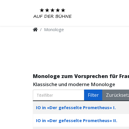
Monologe
Monologe zum Vorsprechen für Fr
Klassische und moderne Monologe
Titelfilter
Filter
Zurückset
Articles
Stück
Inszenierung
IO in «Der gefesselte Prometheus» I.
IO in «Der gefesselte Prometheus» II.