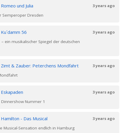
n
Romeo und Julia
3 years ago
der Semperoper Dresden
n
Ku´damm 56
3 years ago
– ein musikalischer Spiegel der deutschen
n
Zimt & Zauber: Peterchens Mondfahrt
3 years ago
Mondfahrt
n
Eskapaden
3 years ago
as Dinnershow Nummer 1
n
Hamilton - Das Musical
3 years ago
e Musical-Sensation endlich in Hamburg