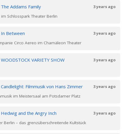
n
The Addams Family
3 years ago
 im Schlosspark Theater Berlin
n
In Between
3 years ago
ompanie Circo Aereo im Chamäleon Theater
n
WOODSTOCK VARIETY SHOW
3 years ago
n
Candlelight: Filmmusik von Hans Zimmer
3 years ago
mmusik im Meistersaal am Potsdamer Platz
n
Hedwig and the Angry Inch
3 years ago
r Berlin – das grenzüberschreitende Kultstück