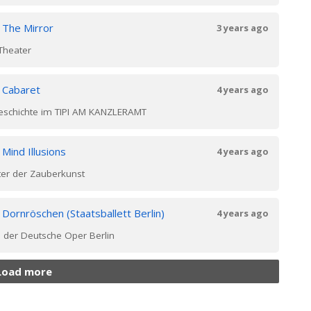
n
The Mirror
3 years ago
Theater
n
Cabaret
4 years ago
Geschichte im TIPI AM KANZLERAMT
n
Mind Illusions
4 years ago
ater der Zauberkunst
n
Dornröschen (Staatsballett Berlin)
4 years ago
n der Deutsche Oper Berlin
Load more