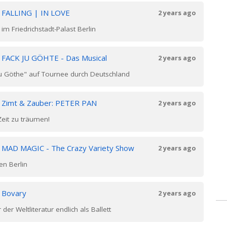
n
FALLING | IN LOVE
2 years ago
m Friedrichstadt-Palast Berlin
n
FACK JU GÖHTE - Das Musical
2 years ago
Ju Göthe" auf Tournee durch Deutschland
n
Zimt & Zauber: PETER PAN
2 years ago
Zeit zu träumen!
n
MAD MAGIC - The Crazy Variety Show
2 years ago
n Berlin
n
Bovary
2 years ago
er Weltliteratur endlich als Ballett