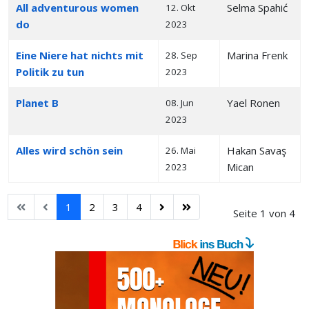
All adventurous women
Selma Spahić
12. Okt
do
2023
Eine Niere hat nichts mit
Marina Frenk
28. Sep
Politik zu tun
2023
Planet B
Yael Ronen
08. Jun
2023
Alles wird schön sein
Hakan Savaş
26. Mai
Mican
2023
1
2
3
4
Seite 1 von 4