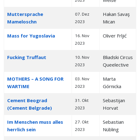
Weise
2023
Muttersprache
Hakan Savaş
07. Dez
Mameloschn
Mican
2023
Mass for Yugoslavia
Oliver Frljić
16. Nov
2023
Fucking Truffaut
Bliadski Circus
10. Nov
Queelective
2023
MOTHERS – A SONG FOR
Marta
03. Nov
WARTIME
Górnicka
2023
Cement Beograd
Sebastijan
31. Okt
(Cement Belgrade)
Horvat
2023
Im Menschen muss alles
Sebastian
27. Okt
herrlich sein
Nübling
2023