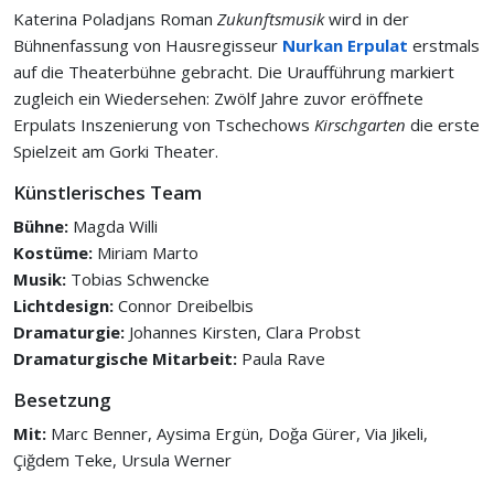
Katerina Poladjans Roman
Zukunftsmusik
wird in der
Bühnenfassung von Hausregisseur
Nurkan Erpulat
erstmals
auf die Theaterbühne gebracht. Die Uraufführung markiert
zugleich ein Wiedersehen: Zwölf Jahre zuvor eröffnete
Erpulats Inszenierung von Tschechows
Kirschgarten
die erste
Spielzeit am Gorki Theater.
Künstlerisches Team
Bühne:
Magda Willi
Kostüme:
Miriam Marto
Musik:
Tobias Schwencke
Lichtdesign:
Connor Dreibelbis
Dramaturgie:
Johannes Kirsten, Clara Probst
Dramaturgische Mitarbeit:
Paula Rave
Besetzung
Mit:
Marc Benner, Aysima Ergün, Doğa Gürer, Via Jikeli,
Çiğdem Teke, Ursula Werner