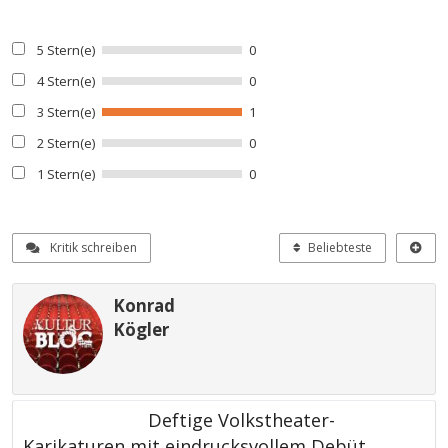
5 Stern(e)
0
4 Stern(e)
0
3 Stern(e)
1
2 Stern(e)
0
1 Stern(e)
0
Kritik schreiben
Beliebteste
Konrad
Kögler
Deftige Volkstheater-
Karikaturen mit eindrucksvollem Debüt