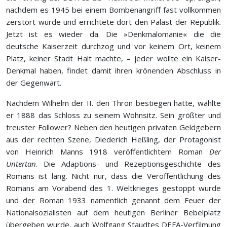
nachdem es 1945 bei einem Bombenangriff fast vollkommen
zerstört wurde und errichtete dort den Palast der Republik.
Jetzt ist es wieder da. Die »Denkmalomanie« die die
deutsche Kaiserzeit durchzog und vor keinem Ort, keinem
Platz, keiner Stadt Halt machte, – jeder wollte ein Kaiser-
Denkmal haben, findet damit ihren krönenden Abschluss in
der Gegenwart.
Nachdem Wilhelm der II. den Thron bestiegen hatte, wählte
er 1888 das Schloss zu seinem Wohnsitz. Sein größter und
treuster Follower? Neben den heutigen privaten Geldgebern
aus der rechten Szene, Diederich Heßling, der Protagonist
von Heinrich Manns 1918 veröffentlichtem Roman
Der
Untertan
. Die Adaptions- und Rezeptionsgeschichte des
Romans ist lang. Nicht nur, dass die Veröffentlichung des
Romans am Vorabend des 1. Weltkrieges gestoppt wurde
und der Roman 1933 namentlich genannt dem Feuer der
Nationalsozialisten auf dem heutigen Berliner Bebelplatz
übergeben wurde, auch Wolfgang Staudtes DEFA-Verfilmung