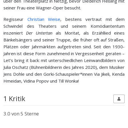
über den Theaterplatz in Netzig, bevor Diederich Heßling mit
seiner Frau eine Wagner-Oper besucht.
Regisseur
Christian Weise
, bestens vertraut mit dem
Schwindel des Theaters und seinem Komödiantentum
inszeniert
Der Untertan
als Moritat, als Erzähllied eines
Bänkelsängers und seiner Truppe, die früher oft auf Straßen,
Plätzen oder Jahrmärkten aufgetreten sind. Seit den 1930-
Jahren ist diese Form zunehmend in Vergessenheit geraten –
Let’s bring it back: mit unterschiedlichen Leinwandbildern von
Julia Oschatz (Bühnenbildnerin des Jahres 2020), dem Musiker
Jens Dohle und den Gorki-Schauspieler*innen Via Jikeli, Kenda
Hmeidan, Vidina Popov und Till Wonka!
1 Kritik
3.0
von 5 Sterne