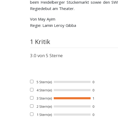
beim Heidelberger Stückemarkt sowie den SWR
Regiedebut am Theater.
Von May Ayim
Regie: Lamin Leroy Gibba
1 Kritik
3.0
von 5 Sterne
5 Stern(e)
0
4 Stern(e)
0
3 Stern(e)
1
2 Stern(e)
0
1 Stern(e)
0