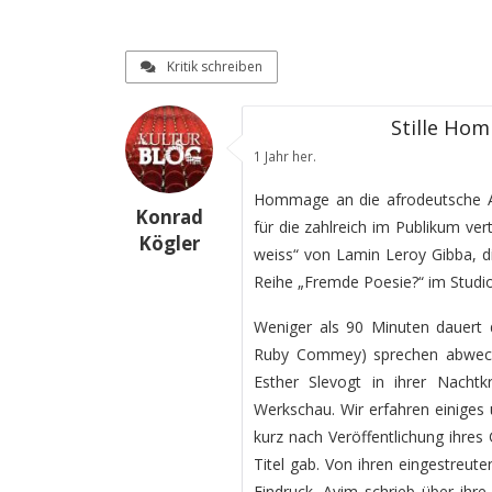
Kritik schreiben
Stille Ho
1 Jahr her.
Hommage an die afrodeutsche A
Konrad
für die zahlreich im Publikum ver
Kögler
weiss“ von Lamin Leroy Gibba, d
Reihe „Fremde Poesie?“ im Studio
Weniger als 90 Minuten dauert d
Ruby Commey) sprechen abwech
Esther Slevogt in ihrer Nachtk
Werkschau. Wir erfahren einiges 
kurz nach Veröffentlichung ihre
Titel gab. Von ihren eingestreut
Eindruck. Ayim schrieb über ihr