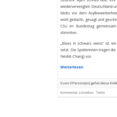
wiedervereinigten Deutschland u
Mobs vor dem Asylbewerberheim
wohl gedacht, gesagt und geschr
CSU im Bundestag gemeinsam fü
stimmten.
„Blues in schwarz weiss“ ist ei
setzt. Die Spielerinnen tragen di
Nesbit-Chang) vor.
Weiterlesen
0
von
0
Person(en) gefiel diese Kriti
Kommentar schreiben
Teilen