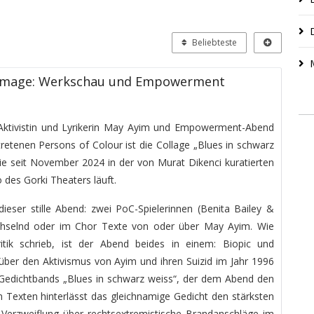
Beliebteste
mmage: Werkschau und Empowerment
ktivistin und Lyrikerin May Ayim und Empowerment-Abend
tretenen Persons of Colour ist die Collage „Blues in schwarz
ie seit November 2024 in der von Murat Dikenci kuratierten
 des Gorki Theaters läuft.
ieser stille Abend: zwei PoC-Spielerinnen (Benita Bailey &
selnd oder im Chor Texte von oder über May Ayim. Wie
ritik schrieb, ist der Abend beides in einem: Biopic und
über den Aktivismus von Ayim und ihren Suizid im Jahr 1996
s Gedichtbands „Blues in schwarz weiss“, der dem Abend den
en Texten hinterlässt das gleichnamige Gedicht den stärksten
e Verzweiflung über rechtsextremistische Brandanschläge im