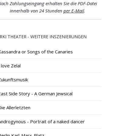
ach Zahlungseingang erhalten Sie die PDF-Datei
innerhalb von 24 Stunden
per E-Mail
.
RKI THEATER - WEITERE INSZENIERUNGEN
Kassandra or Songs of the Canaries
I love Zelal
Zukunftsmusik
East Side Story - A German Jewsical
Die Allerletzten
Androgynous - Portrait of a naked dancer
Berlin Karl-Marx-Platz