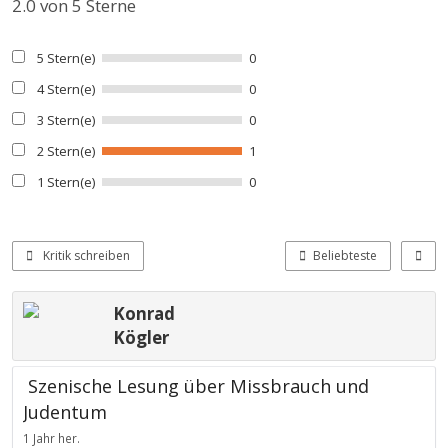
2.0
von 5 Sterne
5 Stern(e)
0
4 Stern(e)
0
3 Stern(e)
0
2 Stern(e)
1
1 Stern(e)
0
Kritik schreiben
Beliebteste
Konrad
Kögler
Szenische Lesung über Missbrauch und
Judentum
1 Jahr her.