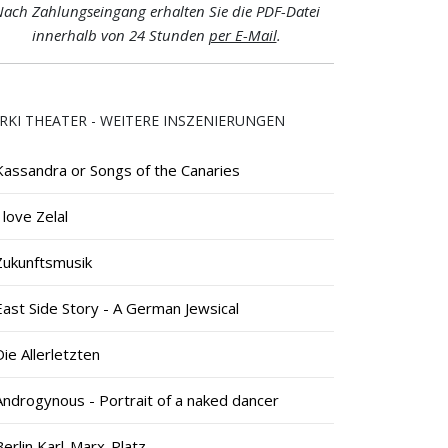
ach Zahlungseingang erhalten Sie die PDF-Datei
innerhalb von 24 Stunden
per E-Mail
.
RKI THEATER - WEITERE INSZENIERUNGEN
Kassandra or Songs of the Canaries
I love Zelal
Zukunftsmusik
East Side Story - A German Jewsical
Die Allerletzten
Androgynous - Portrait of a naked dancer
Berlin Karl-Marx-Platz