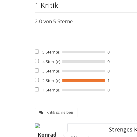
1 Kritik
2.0
von 5 Sterne
5 Stern(e)
0
4 Stern(e)
0
3 Stern(e)
0
2 Stern(e)
1
1 Stern(e)
0
Kritik schreiben
Strenges 
Konrad