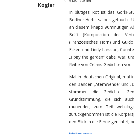
9 Monate her.
Kögler
In blutiges Rot ist das Gorki-S
Berliner Herbstsalons getaucht. 
an diesem knapo 90minütigen A
Belfi (Komposition der Vert
(Französisches Horn) und Guido 
Eckert und Lindy Larsson, Counte
„I pity the garden“ dabei war, un
Reihe von Celans Gedichten vor.
Mal im deutschen Original, mal in
den Bänden „Atemwende“ und „Die
stammen die Gedichte. Geme
Grundstimmung, die sich auch
raunender, zum Teil wehklag
zurückgenommen ist die Körpersp
den Blick in die Ferne gerichtet,
Weiterlesen