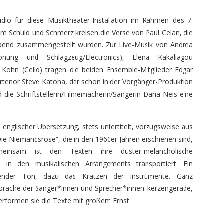
tudio für diese Musiktheater-Installation im Rahmen des 7.
Um Schuld und Schmerz kreisen die Verse von Paul Celan, die
bend zusammengestellt wurden. Zur Live-Musik von Andrea
onung und Schlagzeug/Electronics), Elena Kakaliagou
Kohn (Cello) tragen die beiden Ensemble-Mitglieder Edgar
rtenor Steve Katona, der schon in der Vorgänger-Produktion
d die Schriftstellerin/Filmemacherin/Sängerin Daria Neis eine
 englischer Übersetzung, stets untertitelt, vorzugsweise aus
 Niemandsrose“, die in den 1960er Jahren erschienen sind,
insam ist den Texten ihre düster-melancholische
 in den musikalischen Arrangements transportiert. Ein
ender Ton, dazu das Kratzen der Instrumente. Ganz
rache der Sänger*innen und Sprecher*innen: kerzengerade,
 performen sie die Texte mit großem Ernst.