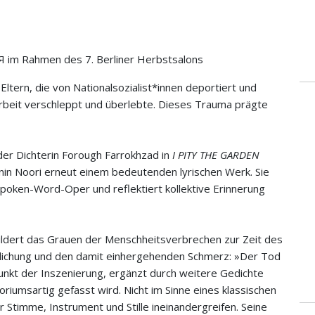
Я im Rahmen des 7. Berliner Herbstsalons
Eltern, die von Nationalsozialist*innen deportiert und
beit verschleppt und überlebte. Dieses Trauma prägte
er Dichterin Forough Farrokhzad in
I PITY THE GARDEN
zanin Noori erneut einem bedeutenden lyrischen Werk. Sie
Spoken-Word-Oper und reflektiert kollektive Erinnerung
ildert das Grauen der Menschheitsverbrechen zur Zeit des
lichung und den damit einhergehenden Schmerz: »Der Tod
unkt der Inszenierung, ergänzt durch weitere Gedichte
oriumsartig gefasst wird. Nicht im Sinne eines klassischen
 Stimme, Instrument und Stille ineinandergreifen. Seine