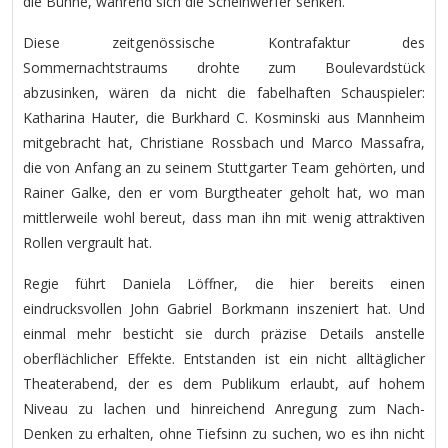
die Bühne, während sich die Scheinwerfer senken.
Diese zeitgenössische Kontrafaktur des
Sommernachtstraums drohte zum Boulevardstück
abzusinken, wären da nicht die fabelhaften Schauspieler:
Katharina Hauter, die Burkhard C. Kosminski aus Mannheim
mitgebracht hat, Christiane Rossbach und Marco Massafra,
die von Anfang an zu seinem Stuttgarter Team gehörten, und
Rainer Galke, den er vom Burgtheater geholt hat, wo man
mittlerweile wohl bereut, dass man ihn mit wenig attraktiven
Rollen vergrault hat.
Regie führt Daniela Löffner, die hier bereits einen
eindrucksvollen John Gabriel Borkmann inszeniert hat. Und
einmal mehr besticht sie durch präzise Details anstelle
oberflächlicher Effekte. Entstanden ist ein nicht alltäglicher
Theaterabend, der es dem Publikum erlaubt, auf hohem
Niveau zu lachen und hinreichend Anregung zum Nach-
Denken zu erhalten, ohne Tiefsinn zu suchen, wo es ihn nicht