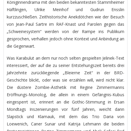
Königinnendrama mit den beiden bekanntesten Stammheimer
Häftlingen, Ulrike Meinhof und Gudrun Ensslin
kurzzuschließen. Zeithistorische Anekdötchen wie der Besuch
von Jean-Paul Sartre im RAF-Knast und Parolen gegen das
„Schweinesystem“ werden von der Rampe ins Publikum
gesprochen, verhallen jedoch ohne Kontext und Anbindung an
die Gegenwart.
Was Karabulut an dem nur noch selten gespielten Jelinek-Text
interessiert, der auf die zu seiner Entstehungszeit bereits drei
Jahrzehnte zurückliegende „Bleierne Zeit“ in der BRD-
Geschichte blickt, oder was sie erzählen will, wird nicht klar.
Die düstere Zombie-Ästhetik mit Regine Zimmermanns
Eröffnungs-Monolog, die allein in einem Gefängnis-Kubus
eingesperrt ist, erinnert an die Gothic-Stimmung in Ersan
Mondtags Inszenierungen vor fünf Jahren, weicht dann
Slapstick und Klamauk, mit dem das Trio Daria von
Loewenich, Caner Sunar und Katrija Lehmann die beiden