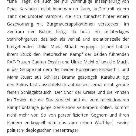
''Eine Frage, die auch die nur 70minütige Inszenierung von
Pınar Karabulut nicht beantworten kann, außer mit einem
Tanz der untoten Vampire, die sich zunächst hinter einem
Gazevorhang mit Burgmauerapplikationen verstecken. Im
Zentrum der Bühne hängt da noch ein rechteckiges
Stahlrohrgerüst, das sich als Verließ und Isolationszelle der
titelgebenden Ulrike Maria Stuart entpuppt. Jelinek hat in
ihrem Stück den rhetorischen Kampf der beiden führenden
RAF-Frauen Gudrun Ensslin und Ulrike Meinhof um die Macht
in der Gruppe mit dem der beiden Königinnen Elisabeth I. und
Maria Stuart aus Schillers Drama gespiegelt. Karabulut legt
den Fokus fast ausschließlich auf diesen verbal nicht gerade
feinen Schlagabtausch. Der Chor der Greise und die Prinzen
im Tower, die die Staatsmacht und die zum revolutionären
Kampf unfähige junge Generation verkörpern sollen, kommt
nicht mehr vor. So von personifizierten Gegnern und ihren
Kindern entkoppelt wird das zum reinen Wortduell zweier
politisch-ideologischer Thesenträger.