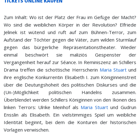
TICKETS ONLINE KAUFEN
Zum Inhalt: Wo ist der Platz der Frau im Gefüge der Macht?
Wo sind die weiblichen Körper in der Revolution? Elfriede
Jelinek ist wütend und ruft auf zum Bühnen-Terror, zum
Aufstand der Töchter gegen die Väter, zum wilden Sturmlauf
gegen das bürgerliche Repräsentationstheater. Wieder
einmal beschwört sie maliziös Gespenster der
Vergangenheit herauf zur Séance. In Reminiszenz an Schillers
Drama treffen die schottische Herrscherin
Maria Stuart
und
ihre englische Konkurrentin Elisabeth I. zum Königinnenstreit
über die Deutungshoheit des politischen Diskurses und die
(Un-)Möglichkeit politischen Handelns zusammen.
Überblendet werden Schillers Königinnen von den Ikonen des
linken Terrors: Ulrike Meinhof als
Maria Stuart
und Gudrun
Ensslin als Elisabeth. Ein vielstimmiges Spiel um weibliche
Identität beginnt, bei dem die Konturen der historischen
Vorlagen verwischen.