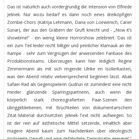
Das ist natürlich auch vordergründig die Intension von Elfriede
Jelinek. Nur wozu bedarf es dann noch eines dreiköpfigen
Zombie-Chors (Katrija Lehmann, Daria von Loewenich, Caner
Sunar), der aus den Gräbern der Gruft kriecht und - „Now it’s
showtime!“ - ein wenig kleine Horrorshow zelebriert. Das ist
ein zum Teil leider recht billiger und peinlicher Klamauk an der
Rampe - sehr zum Vergnügen der anwesenden Fanbase des
Produktionsteams. Überzeugen kann hier lediglich Regine
Zimmermann als mit sich ringende Ulrike im Isolierkasten,
was den Abend relativ vielversprechend beginnen lässt. Abak
Safaei-Rad als Gegenspielerin Gudrun ist zumindest eine nicht
minder glänzende Sparringspartnerin, auch wenn die
körperlich stark choreografierten Paar-Szenen den
übriggebliebenen, mit Bruchteilen von dokumentarischem
Zitat-Material durchsetzten Jelinek-Text nicht aufwiegen. So
ist der rein auf ästhetische Mittel setzende, inhaltlich aber
magere Abend kaum zum Nachdenken über ideologisch
motivierte Gewalt und eine gefährdete Demokratie geeignet.''