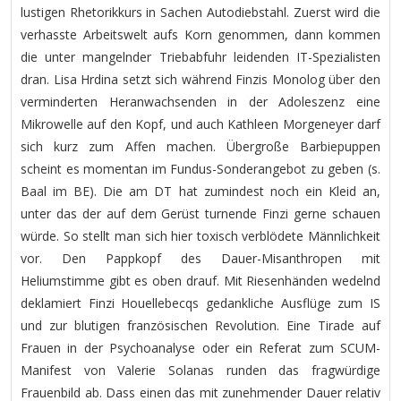
lustigen Rhetorikkurs in Sachen Autodiebstahl. Zuerst wird die
verhasste Arbeitswelt aufs Korn genommen, dann kommen
die unter mangelnder Triebabfuhr leidenden IT-Spezialisten
dran. Lisa Hrdina setzt sich während Finzis Monolog über den
verminderten Heranwachsenden in der Adoleszenz eine
Mikrowelle auf den Kopf, und auch Kathleen Morgeneyer darf
sich kurz zum Affen machen. Übergroße Barbiepuppen
scheint es momentan im Fundus-Sonderangebot zu geben (s.
Baal im BE). Die am DT hat zumindest noch ein Kleid an,
unter das der auf dem Gerüst turnende Finzi gerne schauen
würde. So stellt man sich hier toxisch verblödete Männlichkeit
vor. Den Pappkopf des Dauer-Misanthropen mit
Heliumstimme gibt es oben drauf. Mit Riesenhänden wedelnd
deklamiert Finzi Houellebecqs gedankliche Ausflüge zum IS
und zur blutigen französischen Revolution. Eine Tirade auf
Frauen in der Psychoanalyse oder ein Referat zum SCUM-
Manifest von Valerie Solanas runden das fragwürdige
Frauenbild ab. Dass einen das mit zunehmender Dauer relativ