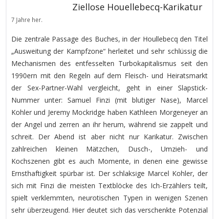
Ziellose Houellebecq-Karikatur
7 Jahre her.
Die zentrale Passage des Buches, in der Houllebecq den Titel
„Ausweitung der Kampfzone“ herleitet und sehr schlüssig die
Mechanismen des entfesselten Turbokapitalismus seit den
1990ern mit den Regeln auf dem Fleisch- und Heiratsmarkt
der Sex-Partner-Wahl vergleicht, geht in einer Slapstick-
Nummer unter: Samuel Finzi (mit blutiger Nase), Marcel
Kohler und Jeremy Mockridge haben Kathleen Morgeneyer an
der Angel und zerren an ihr herum, während sie zappelt und
schreit. Der Abend ist aber nicht nur Karikatur. Zwischen
zahlreichen kleinen Mätzchen, Dusch-, Umzieh- und
Kochszenen gibt es auch Momente, in denen eine gewisse
Ernsthaftigkeit spürbar ist. Der schlaksige Marcel Kohler, der
sich mit Finzi die meisten Textblöcke des Ich-Erzählers teilt,
spielt verklemmten, neurotischen Typen in wenigen Szenen
sehr überzeugend. Hier deutet sich das verschenkte Potenzial