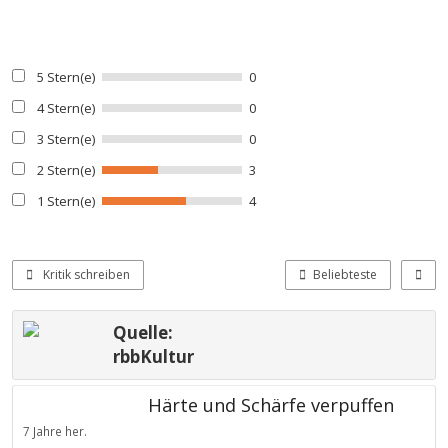
5 Stern(e)
0
4 Stern(e)
0
3 Stern(e)
0
2 Stern(e)
3
1 Stern(e)
4
Kritik schreiben
Beliebteste
Quelle:
rbbKultur
Härte und Schärfe verpuffen
7 Jahre her.