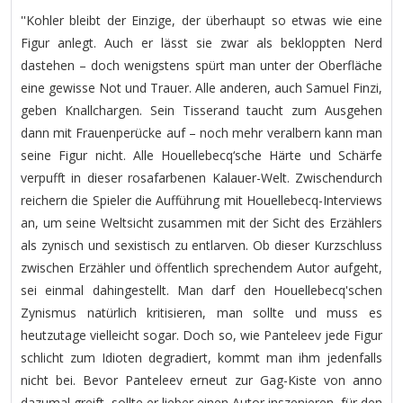
''Kohler bleibt der Einzige, der überhaupt so etwas wie eine
Figur anlegt. Auch er lässt sie zwar als bekloppten Nerd
dastehen – doch wenigstens spürt man unter der Oberfläche
eine gewisse Not und Trauer. Alle anderen, auch Samuel Finzi,
geben Knallchargen. Sein Tisserand taucht zum Ausgehen
dann mit Frauenperücke auf – noch mehr veralbern kann man
seine Figur nicht. Alle Houellebecq‘sche Härte und Schärfe
verpufft in dieser rosafarbenen Kalauer-Welt. Zwischendurch
reichern die Spieler die Aufführung mit Houellebecq-Interviews
an, um seine Weltsicht zusammen mit der Sicht des Erzählers
als zynisch und sexistisch zu entlarven. Ob dieser Kurzschluss
zwischen Erzähler und öffentlich sprechendem Autor aufgeht,
sei einmal dahingestellt. Man darf den Houellebecq'schen
Zynismus natürlich kritisieren, man sollte und muss es
heutzutage vielleicht sogar. Doch so, wie Panteleev jede Figur
schlicht zum Idioten degradiert, kommt man ihm jedenfalls
nicht bei. Bevor Panteleev erneut zur Gag-Kiste von anno
dazumal greift, sollte er lieber einen Autor inszenieren, für den