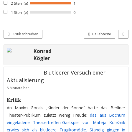
2 Stern(e)
1
1 Stern(e)
0
Kritik schreiben
Beliebteste
Konrad
Kögler
Blutleerer Versuch einer
Aktualisierung
5 Monate her.
Kritik
An Maxim Gorkis „Kinder der Sonne“ hatte das Berliner
Theater-Publikum zuletzt wenig Freude:
das aus Bochum
eingeladene Theatertreffen-Gastspiel von Mateja Koležnik
erwies sich als blutleere Tragikomödie. Ständig gingen in