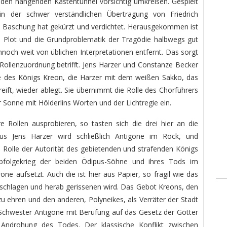
den hängenden Kastentunnel vorsichtig umkreisen. Gespielt
n der schwer verständlichen Übertragung von Friedrich
le Baschung hat gekürzt und verdichtet. Herausgekommen ist
n Plot und die Grundproblematik der Tragödie halbwegs gut
ennoch weit von üblichen Interpretationen entfernt. Das sorgt
e Rollenzuordnung betrifft. Jens Harzer und Constanze Becker
lle des Königs Kreon, die Harzer mit dem weißen Sakko, das
ift, wieder ablegt. Sie übernimmt die Rolle des Chorführers
 Sonne mit Hölderlins Worten und der Lichtregie ein.
e Rollen ausprobieren, so tasten sich die drei hier an die
us Jens Harzer wird schließlich Antigone im Rock, und
Rolle der Autorität des gebietenden und strafenden Königs
folgekrieg der beiden Ödipus-Söhne und ihres Tods im
ne aufsetzt. Auch die ist hier aus Papier, so fragil wie das
hschlagen und herab gerissenen wird. Das Gebot Kreons, den
zu ehren und den anderen, Polyneikes, als Verräter der Stadt
 Schwester Antigone mit Berufung auf das Gesetz der Götter
h Androhung des Todes. Der klassische Konflikt zwischen