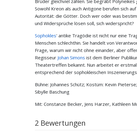
Brüder gleichviel zählen. Sie begräbt Polyneik
Sowohl Kreon als auch Antigone berufen sich auf
Autorität: die Götter. Doch wer oder was bestim
und Widersprüche lösen soll, sich widerspricht?
Sophokles
' antike Tragödie ist nicht nur eine T
Menschen schlechthin. Sie handelt von Verantwo
Frage, warum wir nicht ohne einander, aber offen
Regisseur
Johan Simons
ist dem Berliner Publik
Theatertreffen bekannt. Nun arbeitet er erstma
entsprechend der sophokleischen Inszenierungspr
Bühne: Johannes Schütz; Kostüm: Kevin Pieterse; 
Sibylle Baschung
Mit: Constanze Becker, Jens Harzer, Kathleen 
2 Bewertungen