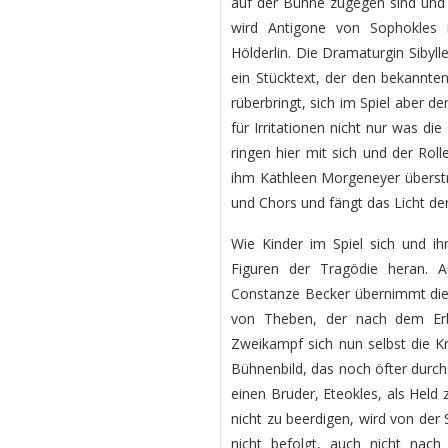
auf der Bühne zugegen sind und 
wird Antigone von Sophokles i
Hölderlin. Die Dramaturgin Sibyl
ein Stücktext, der den bekannte
rüberbringt, sich im Spiel aber d
für Irritationen nicht nur was di
ringen hier mit sich und der Ro
ihm Kathleen Morgeneyer überstre
und Chors und fängt das Licht der
Wie Kinder im Spiel sich und ihr
Figuren der Tragödie heran. A
Constanze Becker übernimmt die 
von Theben, der nach dem Erb
Zweikampf sich nun selbst die Kro
Bühnenbild, das noch öfter durc
einen Bruder, Eteokles, als Held 
nicht zu beerdigen, wird von der
nicht befolgt, auch nicht nac