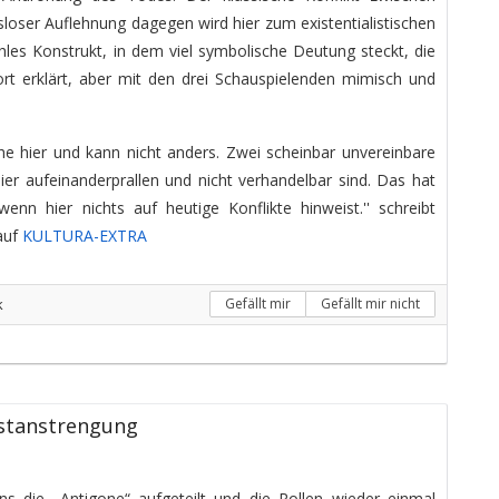
loser Auflehnung dagegen wird hier zum existentialistischen
les Konstrukt, in dem viel symbolische Deutung steckt, die
rt erklärt, aber mit den drei Schauspielenden mimisch und
e hier und kann nicht anders. Zwei scheinbar unvereinbare
er aufeinanderprallen und nicht verhandelbar sind. Das hat
enn hier nichts auf heutige Konflikte hinweist.'' schreibt
auf
KULTURA-EXTRA
k
Gefällt mir
Gefällt mir nicht
stanstrengung
ns die „Antigone“ aufgeteilt und die Rollen wieder einmal