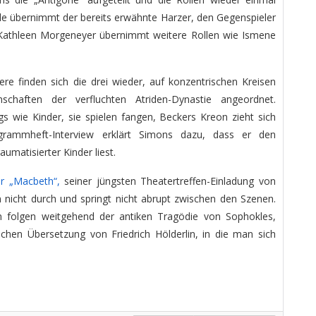
olle übernimmt der bereits erwähnte Harzer, den Gegenspieler
Kathleen Morgeneyer übernimmt weitere Rollen wie Ismene
ere finden sich die drei wieder, auf konzentrischen Kreisen
nschaften der verfluchten Atriden-Dynastie angeordnet.
s wie Kinder, sie spielen fangen, Beckers Kreon zieht sich
rammheft-Interview erklärt Simons dazu, dass er den
umatisierter Kinder liest.
r „Macbeth“,
seiner jüngsten Theatertreffen-Einladung von
n nicht durch und springt nicht abrupt zwischen den Szenen.
n folgen weitgehend der antiken Tragödie von Sophokles,
ichen Übersetzung von Friedrich Hölderlin, in die man sich