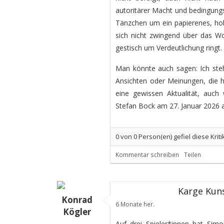
autoritärer Macht und bedingungs
Tänzchen um ein papierenes, hoh
sich nicht zwingend über das Wo
gestisch um Verdeutlichung ringt.
Man könnte auch sagen: Ich steh
Ansichten oder Meinungen, die hi
eine gewissen Aktualität, auch w
Stefan Bock am 27. Januar 2026 
0
von
0
Person(en) gefiel diese Kriti
Kommentar schreiben
Teilen
Karge Kun
Konrad
6 Monate her.
Kögler
Auf drei Spieler*innen hat Simo