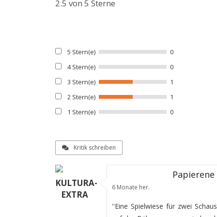
2.5
von 5 Sterne
5 Stern(e)
0
4 Stern(e)
0
3 Stern(e)
1
2 Stern(e)
1
1 Stern(e)
0
Kritik schreiben
Papierene
KULTURA-
6 Monate her.
EXTRA
''Eine Spielwiese für zwei Schau