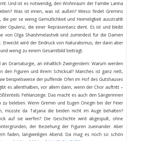
immt. Und ist es notwendig, den Wohnraum der Familie Larina
eben? Was ist innen, was ist außen? Wieso findet Gremins
t, die per se wenig Gemütlichkeit und Heimeligkeit ausstrahlt
r Opulenz, die einer Repräsentanz dient. Es ist und bleibt
e von Olga Shaishmelashvili sind zumindest für die Damen
t. Erweckt wird der Eindruck von Naturalismus, der dann aber
t und wenig zu einem Gesamtbild beiträgt.
nd an Dramaturgie, an inhaltlich Zwingendem: Warum werden
an den Figuren und ihrem Schicksal? Manches ist ganz nett,
, wie beispielsweise der puffende Ofen im Hof des Gutshauses
gibt es allenthalben, vor allem dann, wenn der Chor auftritt –
rößtenteils Fehlanzeige. Das macht es auch den Sängerinnen
n zu beleben. Wenn Gremin und Eugen Onegin bei der Feier
en, müsste da Tatjana die beiden nicht im Auge behalten?
lick auf sie werfen? Die Geschichte wird abgespult, ohne
intergründen, der Beziehung der Figuren zueinander. Aber
em faden, langweiligen Abend. Da mag es noch so schön