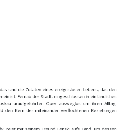
 das sind die Zutaten eines ereignislosen Lebens, das den
 ist. Fernab der Stadt, eingeschlossen in ein ländliches
oskau uraufgeführten Oper ausweglos um ihren Alltag,
eld den Kern der miteinander verflochtenen Beziehungen
ndy, reist mit seinem Freund Lenski aufs Land, um dessen