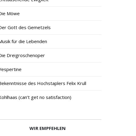
Die Möwe
Der Gott des Gemetzels
Musik für die Lebenden
Die Dreigroschenoper
Vespertine
Bekenntnisse des Hochstaplers Felix Krull
Kohlhaas (can’t get no satisfaction)
WIR EMPFEHLEN