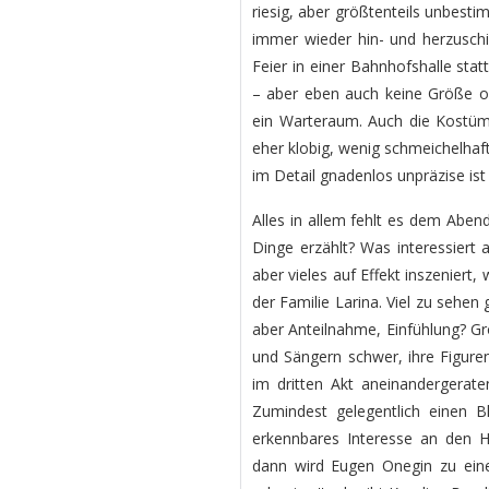
riesig, aber größtenteils unbest
immer wieder hin- und herzuschi
Feier in einer Bahnhofshalle stat
– aber eben auch keine Größe ode
ein Warteraum. Auch die Kostüm
eher klobig, wenig schmeichelhaf
im Detail gnadenlos unpräzise is
Alles in allem fehlt es dem Abe
Dinge erzählt? Was interessiert 
aber vieles auf Effekt inszeniert
der Familie Larina. Viel zu sehen 
aber Anteilnahme, Einfühlung? G
und Sängern schwer, ihre Figure
im dritten Akt aneinandergerat
Zumindest gelegentlich einen B
erkennbares Interesse an den H
dann wird Eugen Onegin zu ein