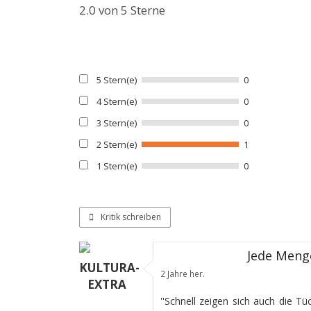
2.0
von 5 Sterne
5 Stern(e)
0
4 Stern(e)
0
3 Stern(e)
0
2 Stern(e)
1
1 Stern(e)
0
Kritik schreiben
Jede Meng
KULTURA-
2 Jahre her.
EXTRA
''Schnell zeigen sich auch die 