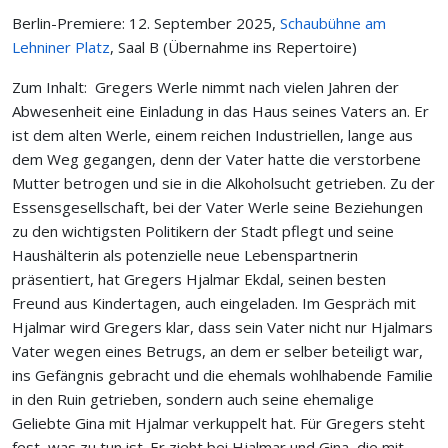
Berlin-Premiere: 12. September 2025,
Schaubühne am
Lehniner Platz
, Saal B (Übernahme ins Repertoire)
Zum Inhalt: Gregers Werle nimmt nach vielen Jahren der
Abwesenheit eine Einladung in das Haus seines Vaters an. Er
ist dem alten Werle, einem reichen Industriellen, lange aus
dem Weg gegangen, denn der Vater hatte die verstorbene
Mutter betrogen und sie in die Alkoholsucht getrieben. Zu der
Essensgesellschaft, bei der Vater Werle seine Beziehungen
zu den wichtigsten Politikern der Stadt pflegt und seine
Haushälterin als potenzielle neue Lebenspartnerin
präsentiert, hat Gregers Hjalmar Ekdal, seinen besten
Freund aus Kindertagen, auch eingeladen. Im Gespräch mit
Hjalmar wird Gregers klar, dass sein Vater nicht nur Hjalmars
Vater wegen eines Betrugs, an dem er selber beteiligt war,
ins Gefängnis gebracht und die ehemals wohlhabende Familie
in den Ruin getrieben, sondern auch seine ehemalige
Geliebte Gina mit Hjalmar verkuppelt hat. Für Gregers steht
fest, was zu tun ist. Er zieht bei Hjalmar und Gina, die mit