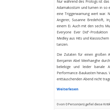
Nur während des Prologs ist das n
Adamakostüm und turnen in so ex
eine Triggerwarnung wert war. N
Angerer, Susanne Bredehöft, I
einem Ei. Auch mit den sechs Mus
Everyone Ever Did“-Produktion a
Medley aus Hits und klassischem 
tanzen.
Die Zutaten für einen großen 
Benjamin Abel Meirhaeghe durcha
beliebige und leider banale
Performance-Baukasten hinaus. 
enttäuschenden Abend nicht trag
Weiterlesen
0
von
0
Person(en) gefiel diese Kriti