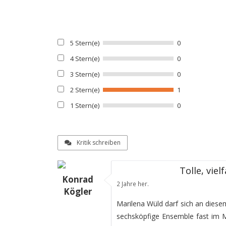
5 Stern(e)
0
4 Stern(e)
0
3 Stern(e)
0
2 Stern(e)
1
1 Stern(e)
0
Kritik schreiben
Tolle, vie
Konrad
2 Jahre her.
Kögler
Marilena Wüld darf sich an diese
sechsköpfige Ensemble fast im Mi