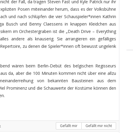
icht der Fall, da tragen Steven Fast und Kyle Patrick nur ihr
pliziten Posen miteinander herum, dass es der Volksbühne
ach und nach schlüpfen die vier Schauspieler*innen Kathrin
nga Busch und Benny Claessens in knappen Kleidchen aus
ikern im Orchestergraben ist die „Death Drive – Everything
lles andere als knauserig. Sie arrangieren ein gefälliges
Repertoire, zu denen die Spieler*innen oft bewusst ungelenk
Abend wären beim Berlin-Debüt des belgischen Regisseurs
us da, aber die 100 Minuten kommen nicht über eine allzu
 Aneinanderreihung von bekannten Bausteinen aus dem
Viel Prominenz und die Schauwerte der Kostüme können den
en.
k
Gefällt mir
Gefällt mir nicht