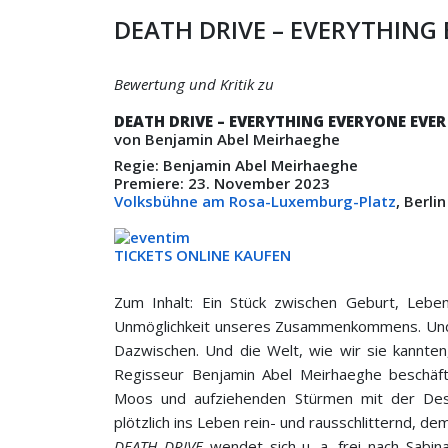
DEATH DRIVE – EVERYTHING 
Bewertung und Kritik zu
DEATH DRIVE – EVERYTHING EVERYONE EVER
von Benjamin Abel Meirhaeghe
Regie: Benjamin Abel Meirhaeghe
Premiere: 23. November 2023
Volksbühne am Rosa-Luxemburg-Platz
, Berli
TICKETS ONLINE KAUFEN
Zum Inhalt: Ein Stück zwischen Geburt, Lebe
Unmöglichkeit unseres Zusammenkommens. Und d
Dazwischen. Und die Welt, wie wir sie kannten,
Regisseur Benjamin Abel Meirhaeghe beschäft
Moos und aufziehenden Stürmen mit der Des
plötzlich ins Leben rein- und rausschlitternd, 
DEATH DRIVE
wendet sich u. a. frei nach Sabina