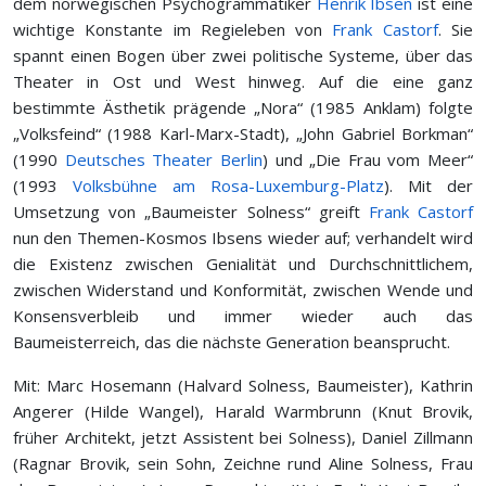
dem norwegischen Psychogrammatiker
Henrik Ibsen
ist eine
wichtige Konstante im Regieleben von
Frank Castorf
. Sie
spannt einen Bogen über zwei politische Systeme, über das
Theater in Ost und West hinweg. Auf die eine ganz
bestimmte Ästhetik prägende „Nora“ (1985 Anklam) folgte
„Volksfeind“ (1988 Karl-Marx-Stadt), „John Gabriel Borkman“
(1990
Deutsches Theater Berlin
) und „Die Frau vom Meer“
(1993
Volksbühne am Rosa-Luxemburg-Platz
). Mit der
Umsetzung von „Baumeister Solness“ greift
Frank Castorf
nun den Themen-Kosmos Ibsens wieder auf; verhandelt wird
die Existenz zwischen Genialität und Durchschnittlichem,
zwischen Widerstand und Konformität, zwischen Wende und
Konsensverbleib und immer wieder auch das
Baumeisterreich, das die nächste Generation beansprucht.
Mit: Marc Hosemann (Halvard Solness, Baumeister), Kathrin
Angerer (Hilde Wangel), Harald Warmbrunn (Knut Brovik,
früher Architekt, jetzt Assistent bei Solness), Daniel Zillmann
(Ragnar Brovik, sein Sohn, Zeichne rund Aline Solness, Frau