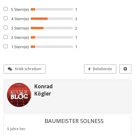
5 Stern(e)
1
4 Stern(e)
3
3 Stern(e)
2
2 Stern(e)
1
1 Stern(e)
1
Kritik schreiben
Beliebteste
Konrad
Kögler
BAUMEISTER SOLNESS
9 Jahre her.