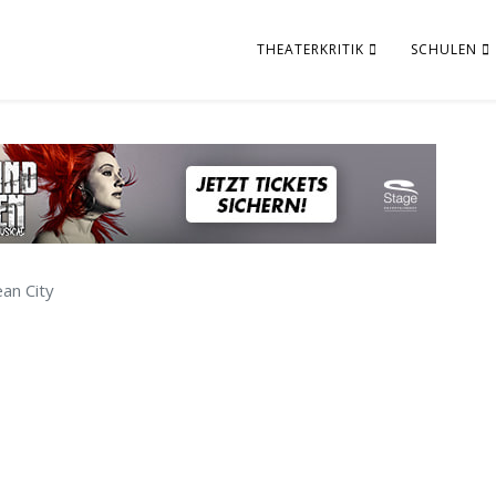
THEATERKRITIK
SCHULEN
ean City