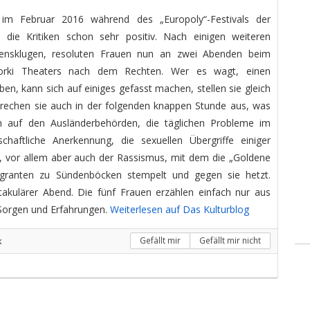
 im Februar 2016 während des „Europoly“-Festivals der
ie Kritiken schon sehr positiv. Nach einigen weiteren
bensklugen, resoluten Frauen nun an zwei Abenden beim
Gorki Theaters nach dem Rechten. Wer es wagt, einen
en, kann sich auf einiges gefasst machen, stellen sie gleich
sprechen sie auch in der folgenden knappen Stunde aus, was
en auf den Ausländerbehörden, die täglichen Probleme im
haftliche Anerkennung, die sexuellen Übergriffe einiger
ten, vor allem aber auch der Rassismus, mit dem die „Goldene
igranten zu Sündenböcken stempelt und gegen sie hetzt.
ktakulärer Abend. Die fünf Frauen erzählen einfach nur aus
 Sorgen und Erfahrungen.
Weiterlesen auf Das Kulturblog
k
Gefällt mir
Gefällt mir nicht