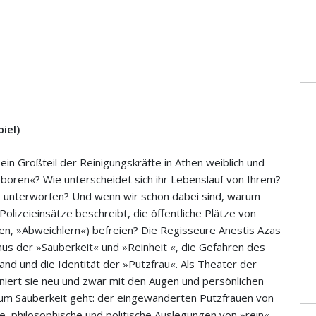
iel)
in Großteil der Reinigungskräfte in Athen weiblich und
eboren«? Wie unterscheidet sich ihr Lebenslauf von Ihrem?
chte unterworfen? Und wenn wir schon dabei sind, warum
lizeieinsätze beschreibt, die öffentliche Plätze von
n, »Abweichlern«) befreien? Die Regisseure Anestis Azas
s der »Sauberkeit« und »Reinheit «, die Gefahren des
and und die Identität der »Putzfrau«. Als Theater der
iniert sie neu und zwar mit den Augen und persönlichen
um Sauberkeit geht: der eingewanderten Putzfrauen von
che, philosophische und politische Auslegungen von »rein«