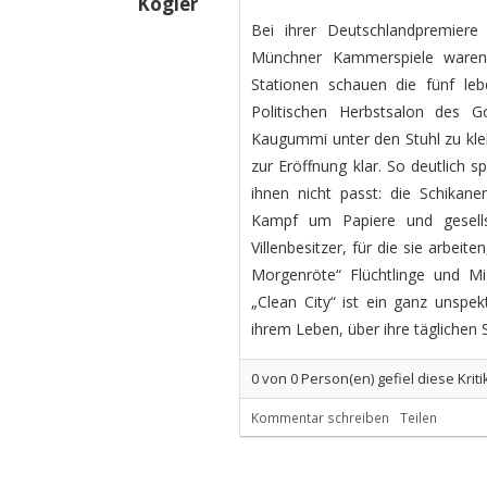
Kögler
Bei ihrer Deutschlandpremiere
Münchner Kammerspiele waren d
Stationen schauen die fünf le
Politischen Herbstsalon des 
Kaugummi unter den Stuhl zu kleb
zur Eröffnung klar. So deutlich 
ihnen nicht passt: die Schikan
Kampf um Papiere und gesellsc
Villenbesitzer, für die sie arbei
Morgenröte“ Flüchtlinge und M
„Clean City“ ist ein ganz unspe
ihrem Leben, über ihre täglichen
0
von
0
Person(en) gefiel diese Kriti
Kommentar schreiben
Teilen