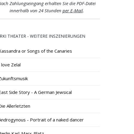
ach Zahlungseingang erhalten Sie die PDF-Datei
innerhalb von 24 Stunden
per E-Mail
.
RKI THEATER - WEITERE INSZENIERUNGEN
Kassandra or Songs of the Canaries
I love Zelal
Zukunftsmusik
East Side Story - A German Jewsical
Die Allerletzten
Androgynous - Portrait of a naked dancer
Berlin Karl-Marx-Platz