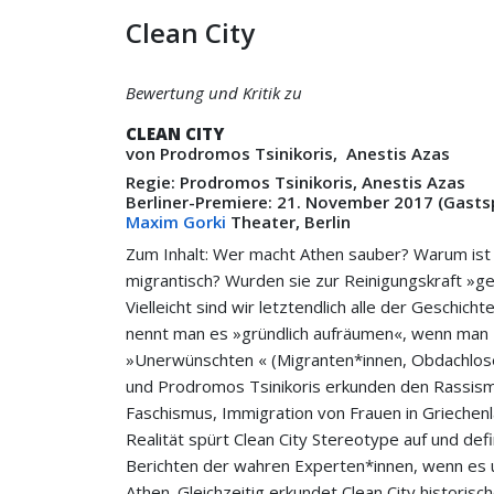
Clean City
Bewertung und Kritik zu
CLEAN CITY
von Prodromos Tsinikoris, Anestis Azas
Regie: Prodromos Tsinikoris, Anestis Azas
Berliner-Premiere: 21. November 2017 (Gastsp
Maxim Gorki
Theater, Berlin
Zum Inhalt: Wer macht Athen sauber? Warum ist e
migrantisch? Wurden sie zur Reinigungskraft »g
Vielleicht sind wir letztendlich alle der Geschi
nennt man es »gründlich aufräumen«, wenn man Po
»Unerwünschten « (Migranten*innen, Obdachlose
und Prodromos Tsinikoris erkunden den Rassismu
Faschismus, Immigration von Frauen in Griechenl
Realität spürt Clean City Stereotype auf und def
Berichten der wahren Experten*innen, wenn es 
Athen. Gleichzeitig erkundet Clean City historis