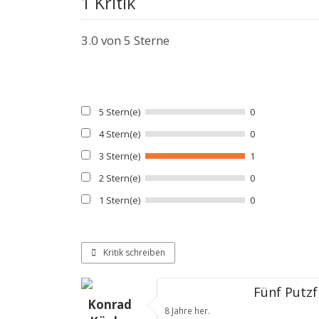
1 Kritik
3.0
von 5 Sterne
5 Stern(e)
0
4 Stern(e)
0
3 Stern(e)
1
2 Stern(e)
0
1 Stern(e)
0
Kritik schreiben
Fünf Putz
Konrad
8 Jahre her.