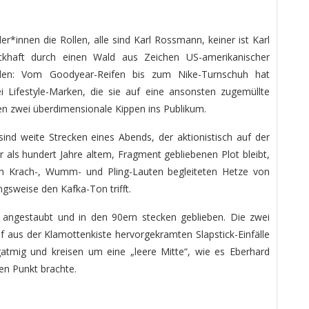
er*innen die Rollen, alle sind Karl Rossmann, keiner ist Karl
ckhaft durch einen Wald aus Zeichen US-amerikanischer
rden: Vom Goodyear-Reifen bis zum Nike-Turnschuh hat
lei Lifestyle-Marken, die sie auf eine ansonsten zugemüllte
en zwei überdimensionale Kippen ins Publikum.
sind weite Strecken eines Abends, der aktionistisch auf der
r als hundert Jahre altem, Fragment gebliebenen Plot bleibt,
ten Krach-, Wumm- und Pling-Lauten begleiteten Hetze von
gsweise den Kafka-Ton trifft.
 angestaubt und in den 90ern stecken geblieben. Die zwei
ief aus der Klamottenkiste hervorgekramten Slapstick-Einfälle
atmig und kreisen um eine „leere Mitte“, wie es Eberhard
en Punkt brachte.