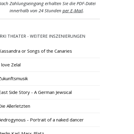
ach Zahlungseingang erhalten Sie die PDF-Datei
innerhalb von 24 Stunden
per E-Mail
.
RKI THEATER - WEITERE INSZENIERUNGEN
Kassandra or Songs of the Canaries
I love Zelal
Zukunftsmusik
East Side Story - A German Jewsical
Die Allerletzten
Androgynous - Portrait of a naked dancer
Berlin Karl-Marx-Platz