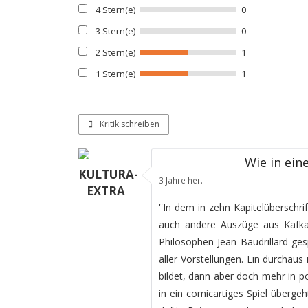
4 Stern(e)
0
3 Stern(e)
0
2 Stern(e)
1
1 Stern(e)
1
Kritik schreiben
Wie in ei
KULTURA-
3 Jahre her.
EXTRA
''In dem in zehn Kapitelüberschr
auch andere Auszüge aus Kafka
Philosophen Jean Baudrillard g
aller Vorstellungen. Ein durchaus
bildet, dann aber doch mehr in po
in ein comicartiges Spiel überg