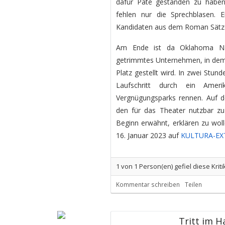
dafür Pate gestanden zu haben.
fehlen nur die Sprechblasen. 
Kandidaten aus dem Roman Sätze
Am Ende ist da Oklahoma Nat
getrimmtes Unternehmen, in dem 
Platz gestellt wird. In zwei Stu
Laufschritt durch ein Amer
Vergnügungsparks rennen. Auf de
den für das Theater nutzbar z
Beginn erwähnt, erklären zu woll
16. Januar 2023 auf
KULTURA-EX
1
von
1
Person(en) gefiel diese Kriti
Kommentar schreiben
Teilen
Tritt im H