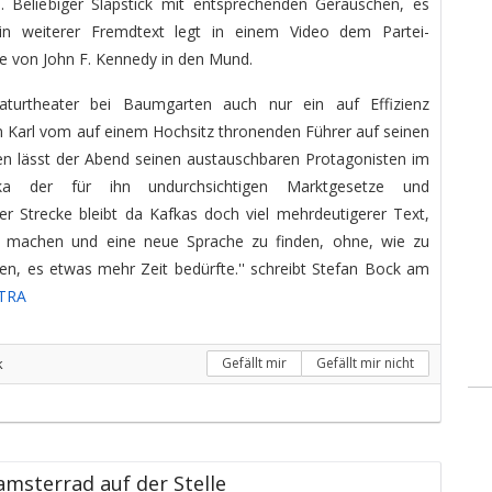
 Beliebiger Slapstick mit entsprechenden Geräuschen, es
Ein weiterer Fremdtext legt in einem Video dem Partei-
 von John F. Kennedy in den Mund.
urtheater bei Baumgarten auch nur ein auf Effizienz
Karl vom auf einem Hochsitz thronenden Führer auf seinen
nden lässt der Abend seinen austauschbaren Protagonisten im
ika der für ihn undurchsichtigen Marktgesetze und
r Strecke bleibt da Kafkas doch viel mehrdeutigerer Text,
u machen und eine neue Sprache zu finden, ohne, wie zu
en, es etwas mehr Zeit bedürfte.'' schreibt Stefan Bock am
TRA
k
Gefällt mir
Gefällt mir nicht
amsterrad auf der Stelle