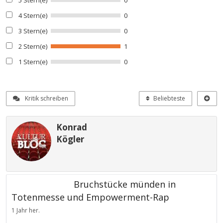
4 Stern(e)
0
3 Stern(e)
0
2 Stern(e)
1
1 Stern(e)
0
Kritik schreiben
Beliebteste
Konrad
Kögler
Bruchstücke münden in
Totenmesse und Empowerment-Rap
1 Jahr her.