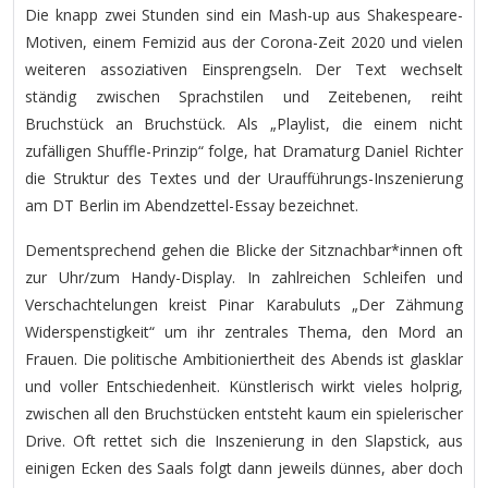
Die knapp zwei Stunden sind ein Mash-up aus Shakespeare-
Motiven, einem Femizid aus der Corona-Zeit 2020 und vielen
weiteren assoziativen Einsprengseln. Der Text wechselt
ständig zwischen Sprachstilen und Zeitebenen, reiht
Bruchstück an Bruchstück. Als „Playlist, die einem nicht
zufälligen Shuffle-Prinzip“ folge, hat Dramaturg Daniel Richter
die Struktur des Textes und der Uraufführungs-Inszenierung
am DT Berlin im Abendzettel-Essay bezeichnet.
Dementsprechend gehen die Blicke der Sitznachbar*innen oft
zur Uhr/zum Handy-Display. In zahlreichen Schleifen und
Verschachtelungen kreist Pinar Karabuluts „Der Zähmung
Widerspenstigkeit“ um ihr zentrales Thema, den Mord an
Frauen. Die politische Ambitioniertheit des Abends ist glasklar
und voller Entschiedenheit. Künstlerisch wirkt vieles holprig,
zwischen all den Bruchstücken entsteht kaum ein spielerischer
Drive. Oft rettet sich die Inszenierung in den Slapstick, aus
einigen Ecken des Saals folgt dann jeweils dünnes, aber doch