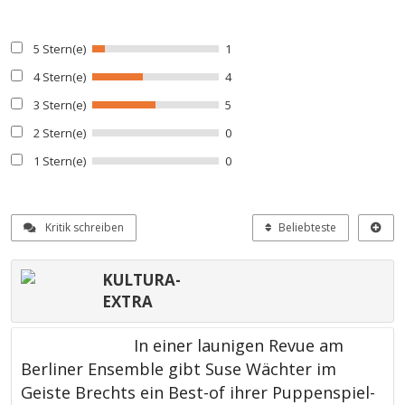
5 Stern(e)
1
4 Stern(e)
4
3 Stern(e)
5
2 Stern(e)
0
1 Stern(e)
0
Kritik schreiben
Beliebteste
KULTURA-
EXTRA
In einer launigen Revue am
Berliner Ensemble gibt Suse Wächter im
Geiste Brechts ein Best-of ihrer Puppenspiel-