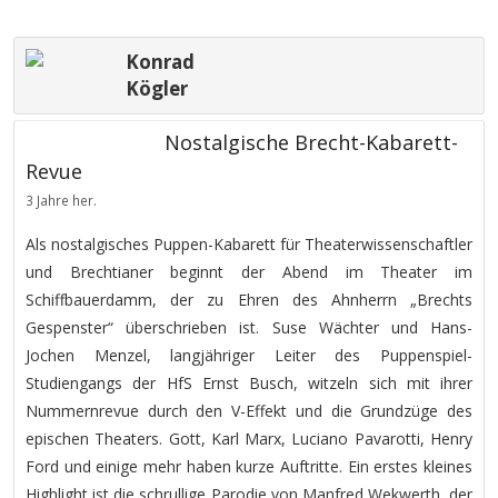
Konrad
Kögler
Nostalgische Brecht-Kabarett-
Revue
3 Jahre her.
Als nostalgisches Puppen-Kabarett für Theaterwissenschaftler
und Brechtianer beginnt der Abend im Theater im
Schiffbauerdamm, der zu Ehren des Ahnherrn „Brechts
Gespenster“ überschrieben ist. Suse Wächter und Hans-
Jochen Menzel, langjähriger Leiter des Puppenspiel-
Studiengangs der HfS Ernst Busch, witzeln sich mit ihrer
Nummernrevue durch den V-Effekt und die Grundzüge des
epischen Theaters. Gott, Karl Marx, Luciano Pavarotti, Henry
Ford und einige mehr haben kurze Auftritte. Ein erstes kleines
Highlight ist die schrullige Parodie von Manfred Wekwerth, der