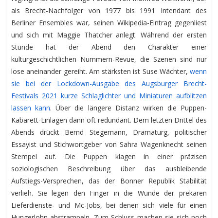
als Brecht-Nachfolger von 1977 bis 1991 Intendant des
Berliner Ensembles war, seinen Wikipedia-Eintrag gegenliest
und sich mit Maggie Thatcher anlegt. Während der ersten
Stunde hat der Abend den Charakter einer
kulturgeschichtlichen Nummern-Revue, die Szenen sind nur
lose aneinander gereiht. Am stärksten ist Suse Wächter,
wenn
sie bei der Lockdown-Ausgabe des Augsburger Brecht-
Festivals 2021 kurze Schlaglichter und Miniaturen aufblitzen
lassen kann
. Über die längere Distanz wirken die Puppen-
Kabarett-Einlagen dann oft redundant. Dem letzten Drittel des
Abends drückt Bernd Stegemann, Dramaturg, politischer
Essayist und Stichwortgeber von Sahra Wagenknecht seinen
Stempel auf. Die Puppen klagen in einer präzisen
soziologischen Beschreibung über das ausbleibende
Aufstiegs-Versprechen, das der Bonner Republik Stabilität
verlieh. Sie legen den Finger in die Wunde der prekären
Lieferdienste- und Mc-Jobs, bei denen sich viele für einen
Hungerlohn abstrampeln. Zum Schluss machen sie sich noch