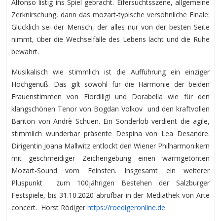
Alfonso listig ins Spiel gebracht. Eifersuchtsszene, allgemeine
Zerknirschung, dann das mozart-typische versöhnliche Finale:
Glücklich sei der Mensch, der alles nur von der besten Seite
nimmt, über die Wechselfälle des Lebens lacht und die Ruhe
bewahrt.
Musikalisch wie stimmlich ist die Aufführung ein einziger
Hochgenuß. Das gilt sowohl für die Harmonie der beiden
Frauenstimmen von Fiordiligi und Dorabella wie für den
klangschönen Tenor von Bogdan Volkov und den kraftvollen
Bariton von Andrè Schuen. Ein Sonderlob verdient die agile,
stimmlich wunderbar präsente Despina von Lea Desandre.
Dirigentin Joana Mallwitz entlockt den Wiener Philharmonikern
mit geschmeidiger Zeichengebung einen warmgetönten
Mozart-Sound vom Feinsten. Insgesamt ein weiterer
Pluspunkt zum 100jährigen Bestehen der Salzburger
Festspiele, bis 31.10.2020 abrufbar in der Mediathek von Arte
concert. Horst Rödiger
https://roedigeronline.de