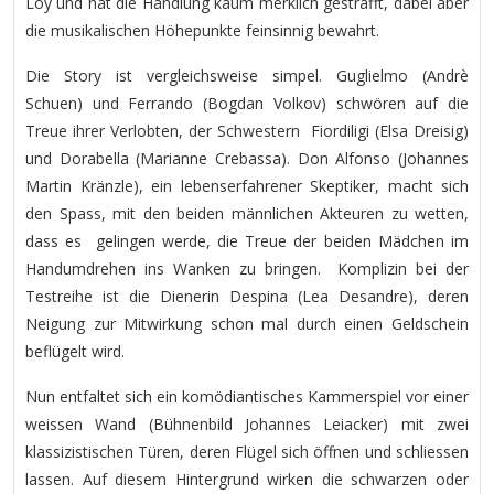
Loy und hat die Handlung kaum merklich gestrafft, dabei aber
die musikalischen Höhepunkte feinsinnig bewahrt.
Die Story ist vergleichsweise simpel. Guglielmo (Andrè
Schuen) und Ferrando (Bogdan Volkov) schwören auf die
Treue ihrer Verlobten, der Schwestern Fiordiligi (Elsa Dreisig)
und Dorabella (Marianne Crebassa). Don Alfonso (Johannes
Martin Kränzle), ein lebenserfahrener Skeptiker, macht sich
den Spass, mit den beiden männlichen Akteuren zu wetten,
dass es gelingen werde, die Treue der beiden Mädchen im
Handumdrehen ins Wanken zu bringen. Komplizin bei der
Testreihe ist die Dienerin Despina (Lea Desandre), deren
Neigung zur Mitwirkung schon mal durch einen Geldschein
beflügelt wird.
Nun entfaltet sich ein komödiantisches Kammerspiel vor einer
weissen Wand (Bühnenbild Johannes Leiacker) mit zwei
klassizistischen Türen, deren Flügel sich öffnen und schliessen
lassen. Auf diesem Hintergrund wirken die schwarzen oder