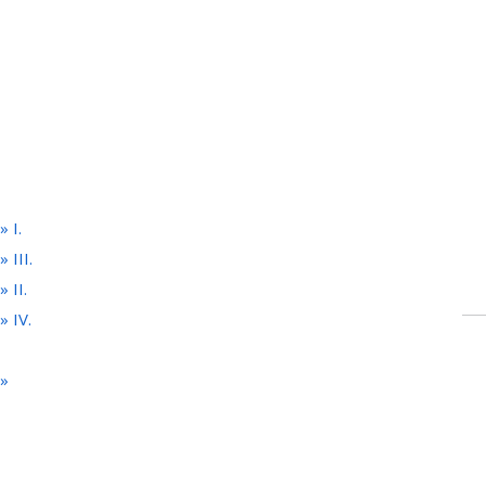
 I.
 III.
 II.
 IV.
1»