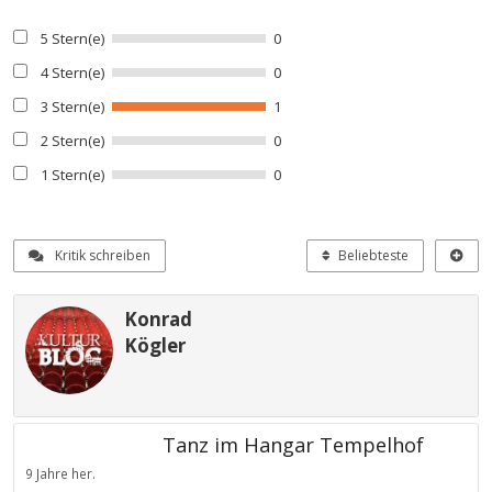
5 Stern(e)
0
4 Stern(e)
0
3 Stern(e)
1
2 Stern(e)
0
1 Stern(e)
0
Kritik schreiben
Beliebteste
Konrad
Kögler
Tanz im Hangar Tempelhof
9 Jahre her.