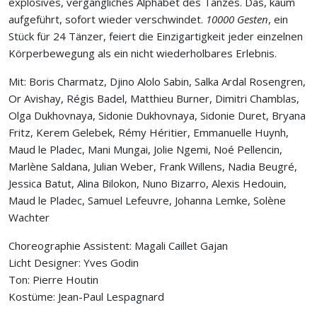
explosives, vergängliches Alphabet des Tanzes. Das, kaum
aufgeführt, sofort wieder verschwindet.
10000 Gesten
, ein
Stück für 24 Tänzer, feiert die Einzigartigkeit jeder einzelnen
Körperbewegung als ein nicht wiederholbares Erlebnis.
Mit: Boris Charmatz, Djino Alolo Sabin, Salka Ardal Rosengren,
Or Avishay, Régis Badel, Matthieu Burner, Dimitri Chamblas,
Olga Dukhovnaya, Sidonie Dukhovnaya, Sidonie Duret, Bryana
Fritz, Kerem Gelebek, Rémy Héritier, Emmanuelle Huynh,
Maud le Pladec, Mani Mungai, Jolie Ngemi, Noé Pellencin,
Marlène Saldana, Julian Weber, Frank Willens, Nadia Beugré,
Jessica Batut, Alina Bilokon, Nuno Bizarro, Alexis Hedouin,
Maud le Pladec, Samuel Lefeuvre, Johanna Lemke, Solène
Wachter
Choreographie Assistent: Magali Caillet Gajan
Licht Designer: Yves Godin
Ton: Pierre Houtin
Kostüme: Jean-Paul Lespagnard