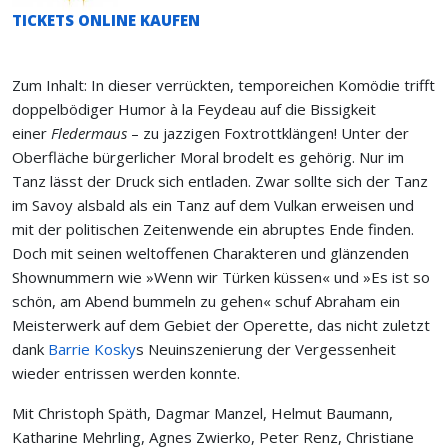
TICKETS ONLINE KAUFEN
Zum Inhalt: In dieser verrückten, temporeichen Komödie trifft
doppelbödiger Humor à la Feydeau auf die Bissigkeit
einer
Fledermaus
– zu jazzigen Foxtrottklängen! Unter der
Oberfläche bürgerlicher Moral brodelt es gehörig. Nur im
Tanz lässt der Druck sich entladen. Zwar sollte sich der Tanz
im Savoy alsbald als ein Tanz auf dem Vulkan erweisen und
mit der politischen Zeitenwende ein abruptes Ende finden.
Doch mit seinen weltoffenen Charakteren und glänzenden
Shownummern wie »Wenn wir Türken küssen« und »Es ist so
schön, am Abend bummeln zu gehen« schuf Abraham ein
Meisterwerk auf dem Gebiet der Operette, das nicht zuletzt
dank
Barrie Kosky
s Neuinszenierung der Vergessenheit
wieder entrissen werden konnte.
Mit Christoph Späth, Dagmar Manzel, Helmut Baumann,
Katharine Mehrling, Agnes Zwierko, Peter Renz, Christiane