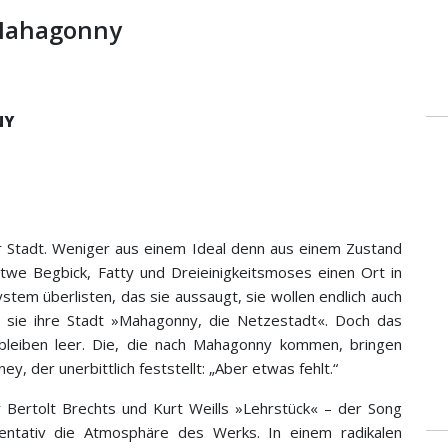
 Mahagonny
NY
r Stadt. Weniger aus einem Ideal denn aus einem Zustand
itwe Begbick, Fatty und Dreieinigkeitsmoses einen Ort in
ystem überlisten, das sie aussaugt, sie wollen endlich auch
n sie ihre Stadt »Mahagonny, die Netzestadt«. Doch das
e bleiben leer. Die, die nach Mahagonny kommen, bringen
y, der unerbittlich feststellt: „Aber etwas fehlt.“
er Bertolt Brechts und Kurt Weills »Lehrstück« – der Song
ntativ die Atmosphäre des Werks. In einem radikalen