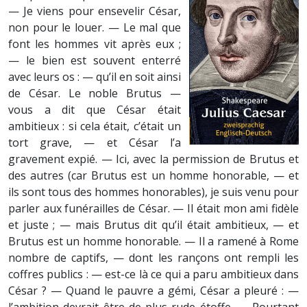
— Je viens pour ensevelir César,
non pour le louer. — Le mal que
font les hommes vit après eux ;
— le bien est souvent enterré
avec leurs os : — qu’il en soit ainsi
de César. Le noble Brutus —
vous a dit que César était
ambitieux : si cela était, c’était un
tort grave, — et César l’a
gravement expié. — Ici, avec la permission de Brutus et
des autres (car Brutus est un homme honorable, — et
ils sont tous des hommes honorables), je suis venu pour
parler aux funérailles de César. — Il était mon ami fidèle
et juste ; — mais Brutus dit qu’il était ambitieux, — et
Brutus est un homme honorable. — Il a ramené à Rome
nombre de captifs, — dont les rançons ont rempli les
coffres publics : — est-ce là ce qui a paru ambitieux dans
César ? — Quand le pauvre a gémi, César a pleuré : —