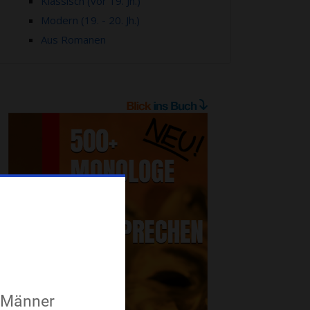
Klassisch (vor 19. Jh.)
Modern (19. - 20. Jh.)
Aus Romanen