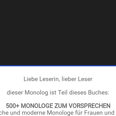
n Zwiesprache, die
Don Quijote
und sein
hielten, nebst andern Begebnissen.
Buch kaufen
 Maßen, und wenn sie dir kein