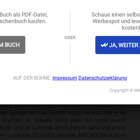
d ohne Zweifel, daß sie im
in warmer Rock ist auch nach
e sehen, und es soll alles
undert, Sancho? Daß es mich
eilt und zurückgekommen; denn
ück kaum mehr als drei Tage
r dreißig Meilen sind. Deshalb
ünstler, der sich meiner
ist – denn notwendig ist ein
, sonst wäre ich kein echter,
elbiger hat dir sicherlich zu reisen geholfen, ohne daß
 die einen fahrenden Ritter entführen, derweil er in
 wie und wieso, erwacht er des andern Morgens mehr
o er sich am Abend zuvor befunden. Und wenn es nicht
n die fahrenden Ritter nicht in ihren Fährlichkeiten
der Gelegenheit tun. So trifft es sich einmal, daß einer
 Drachen im Kampfe steht oder mit sonst einem
itter und im Gefechte den kürzeren zieht und schon
en – und ehe ich mich's versehe, läßt sich hoch oben