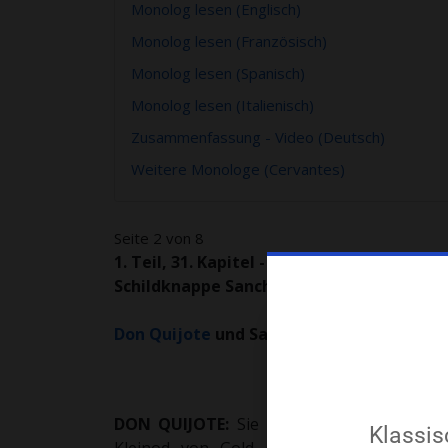
Monolog lesen (Englisch)
Monolog lesen (Französisch)
Monolog lesen (Spanisch)
Monolog lesen (Italienisch)
Zusammenfassung - Video (Deutsch)
Weitere Monologe (Cervantes)
Seite 2 von 8
1. Teil, 31. Kapitel - Von der ergötzliche
Schildknappe Sancho Panza miteinander 
Don Quijote
und Sancho Panza.
DON QUIJOTE:
Sie ist freigebig über die