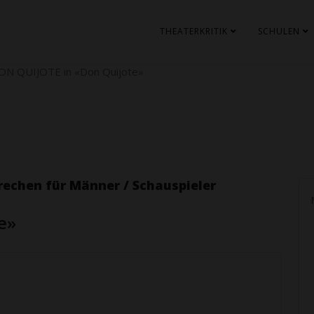
THEATERKRITIK
SCHULEN
ON QUIJOTE in «Don Quijote»
chen für Männer / Schauspieler
e»