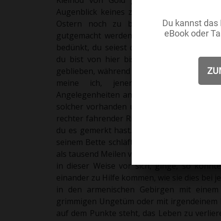
Kleinod von Gold gab, so war der Grun
Augenblick keines zur Hand hatte. Doch e
Ostern noch zu brauchen: ich werde si
gutgemacht werden. Weißt du, was mich w
bedünkt, du seiest durch die Lüfte hinge
du bist von hier bis Toboso hin und zur
geblieben, während es von hier bis dort übe
meine ich, jener gelahrte Schwarzk
Angelegenheiten annimmt und mein Freund 
solcher vorhanden und muß vorhanden sein
rechter fahrender Ritter –, ich sage also, s
du es gemerkt hast. Denn es gibt Zauberer,
seinem Bette schläft, und ohne zu wissen,
als tausend Meilen von dem Ort entfernt, w
in dieser Weise vor sich, ginge, so könnte
einander zu Hilfe kommen, wie sie dies bei je
in den armenischen Gebirgen mit einem
grimmigen Ungetüm oder mit irgendeinem R
auf dem Punkte steht, das Leben zu verlier