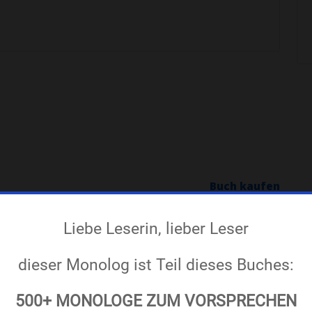
Buch kaufen
rum Leonid nicht kommt? Ich
t ist oder nicht. Das Unglück
, was ich denken soll. Schreien
Retten sie mich, Petja: reden
en, wo die Wahrheit oder die
ehkraft verloren, ich sehe gar
idung aller wichtigen Fragen –