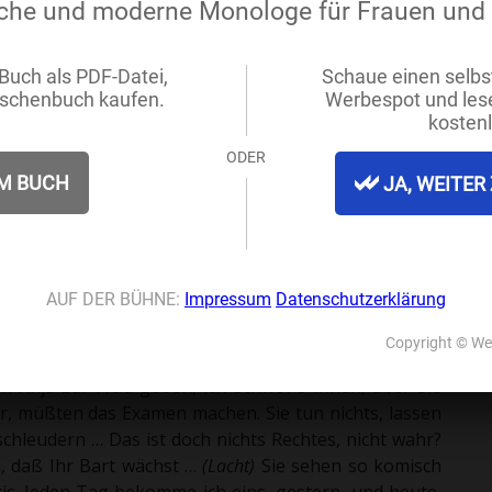
 nicht einfach darum, weil Sie
t hatten, auch nur eine dieser
e schauen kühn in die Zukunft:
mme sehen und erwarten, da das
ist. Sie sind kühner, ehrlicher, tiefer als wir Alten,
ilen sie rücksichtsvoll, schonen Sie mich! Ich bin hier
ben hier gelebt … Ich liebe dieses Haus, ohne den
 und wenn er schon verkauft werden soll, so mag man
 küßt ihn auf die Stirn)
Mein Sohn ist hier ertrunken ...
r, lieber Junge …
[...] Sie müssen mir das aber anders,
, wobei ein Telegramm auf den Fußboden fällt)
Mir liegt's
ch das gar nicht vorstellen. Hier ist es so laut, jeder
an allen Gliedern und auf mein Zimmer gehen kann ich
n. Verurteilen sie mich nicht, Petja, … ich liebe Sie wie
 Anja zur Frau geben, ich schwör's Ihnen, aber Sie
r, müßten das Examen machen. Sie tun nichts, lassen
schleudern … Das ist doch nichts Rechtes, nicht wahr?
, daß Ihr Bart wächst …
(
Lacht)
Sie sehen so komisch