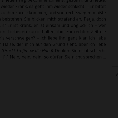
s. Jeden Tag bekomme ich eins, gestern, und heute,
 wieder krank, es geht ihm wieder schlecht … Er bittet
lle zu ihm zurückkommen, und von rechtswegen müßte
 beistehen. Sie blicken mich strafend an, Petja, doch
tun? Er ist krank, er ist einsam und unglücklich – wer
en Torheiten zurückhalten, ihm zur rechten Zeit die
s verschweigen? – Ich liebe ihn, ganz klar. Ich liebe
m Halse, der mich auf den Grund zieht, aber ich liebe
.
(
Drückt Trofimow die Hand)
Denken Sie nicht schlecht
…
[...] Nein, nein, nein, so dürfen Sie nicht sprechen …
N