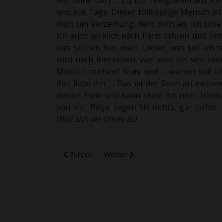
aus ohne Bart … [...]
Ein Telegramm aus Pari
und alle Tage. Dieser tollköpfige Mensch ist
mich um Verzeihung, fleht mich an, ich so
ich auch wirklich nach Paris fahren und ihm
was soll ich tun, mein Lieber, was soll ich 
wird nach ihm sehen, wer wird ihn von sein
Medizin reichen? Nun, und … warum soll ich'
ihn, liebe ihn … Das ist der Stein an meine
diesen Stein und kann ohne ihn nicht leben
von mir, Petja, sagen Sie nichts, gar nichts 
(
Hält sich die Ohren zu)
Zurück
Weiter