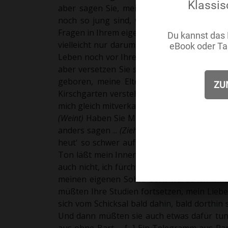
aber sagen Sie, mein Lieber: Geschieht das
noch so jung sind, weil Sie noch keine Zei
Fragen in Ihrem eigenen Ich zu erproben? Si
vielleicht nur darum, weil Sie nichts Schli
Leben noch vor Ihren jungen Augen verborgen 
aber versetzen Sie sich in unsere Lage, urte
geboren, meine Eltern und Großeltern ha
Kirschgarten verstehe ich das Leben nicht,
mich gleich mitverkaufen …
(
Umarmt Trofimow,
(
Weint)
Haben Sie Mitleid mit mir, mein gute
anders sagen ...
(
Zieht ihr Taschentuch heraus
heut' so schwer auf der Seele, Sie können si
Ton läßt mein Inneres erbeben, ich zittre 
auch nicht, ich fürchte mich vor dem Alleinsei
meinen eigenen Sohn. Gern würde ich Ihnen
müßten Ihre Studien fortsetzen, mein Liebe
sich vom Schicksal bald dahin, bald dorthin 
Und dann müßten sie auch etwas dafür tun