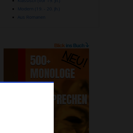
Klassisch (vor 19. Jh.)
Modern (19. - 20. Jh.)
Aus Romanen