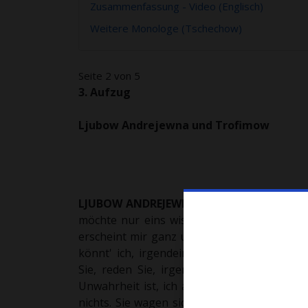
Zusammenfassung - Video (Englisch)
Weitere Monologe (Tschechow)
Seite 2 von 5
3. Aufzug
Ljubow Andrejewna und Trofimow
LJUBOW ANDREJEWNA
(
In heftiger Unruhe)
Wa
möchte nur eins wissen: ob das Gut verkauf
erscheint mir ganz unfaßbar; ich weiß nicht
könnt' ich, irgendeine Dummheit begehen. 
Sie, reden Sie, irgend etwas ... [...]
Sie seh
Unwahrheit ist, ich aber habe einfach die S
nichts. Sie wagen sich mutig an die Entsche