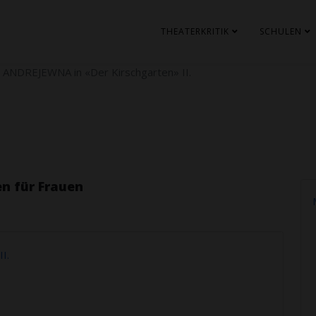
THEATERKRITIK
SCHULEN
ANDREJEWNA in «Der Kirschgarten» II.
n für Frauen
I.