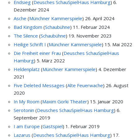
Endsieg
(
Deusches SchauSpielHaus Hamburg
)
6.
Dezember 2024
Asche
(
Münchner Kammerspiele
)
26. April 2024
Bad Kingdom
(
Schaubühne
)
11. Februar 2024
The Silence
(
Schaubühne
)
19. November 2023
Heilige Schrift I
(
Münchner Kammerspiele
)
15. Mai 2022
Die Freiheit einer Frau
(
Deusches SchauSpielHaus
Hamburg
)
5. März 2022
Heldenplatz
(
Münchner Kammerspiele
)
4. Dezember
2021
Five Deleted Messages
(
Alte Feuerwache
)
26. August
2020
In My Room
(
Maxim Gorki Theater
)
15. Januar 2020
Serotonin
(
Deusches SchauSpielHaus Hamburg
)
6.
September 2019
I am Europe
(
Gastspiel
)
1. Februar 2019
Lazarus
(
Deusches SchauSpielHaus Hamburg
)
17.