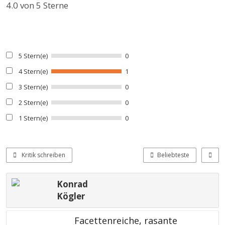
4.0
von 5 Sterne
5 Stern(e)
0
4 Stern(e)
1
3 Stern(e)
0
2 Stern(e)
0
1 Stern(e)
0
Kritik schreiben
Beliebteste
Konrad
Kögler
Facettenreiche, rasante