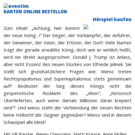
KARTEN ONLINE BESTELLEN
Hörspiel kaufen
Zum Inhalt: „Achtung, hier kommt
der neue König…!“ Der Sieger, der Vorkämpfer, der Anführer,
der Gewinner, der Vater, der Erlöser, der Gott: Viele Namen
trägt der gerade erwählte König, doch wie er wirklich heißt,
wird nie direkt ausgesprochen: Donald J. Trump ist Anlass,
aber nicht Essenz des neuen Stückes von Elfriede Jelinek. Sie
stellt sich grundsätzlichere Fragen wie: Wieso treten
Rechtspopulismus und Superkapitalismus stets gemeinsam
auf? Bedeutet der Sieg dieses Königs nicht die
gespenstische Rückkehr des „Alten“, „historisch
Überlieferten, auch wenn damals Millionen daran krepiert
sind“? Und wieso steht der Verblendung der neuen Rechten
keine Hellsicht der Gegner gegenüber? Wieso sind in diesem
Schauspiel alle blind?
Mit Idil Baydar, Benny Claessens, Matti Krause, Anne Müller,