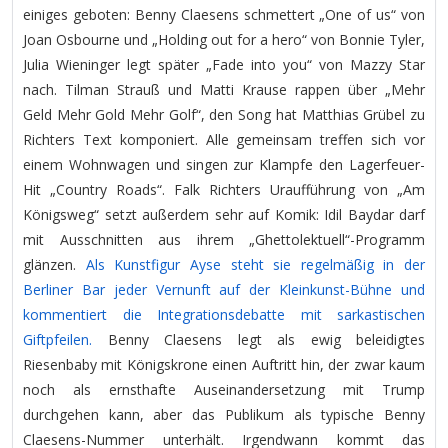
einiges geboten: Benny Claesens schmettert „One of us“ von
Joan Osbourne und „Holding out for a hero“ von Bonnie Tyler,
Julia Wieninger legt später „Fade into you“ von Mazzy Star
nach. Tilman Strauß und Matti Krause rappen über „Mehr
Geld Mehr Gold Mehr Golf“, den Song hat Matthias Grübel zu
Richters Text komponiert. Alle gemeinsam treffen sich vor
einem Wohnwagen und singen zur Klampfe den Lagerfeuer-
Hit „Country Roads“. Falk Richters Uraufführung von „Am
Königsweg“ setzt außerdem sehr auf Komik: Idil Baydar darf
mit Ausschnitten aus ihrem „Ghettolektuell“-Programm
glänzen.
Als Kunstfigur Ayse steht sie regelmäßig in der
Berliner Bar jeder Vernunft auf der Kleinkunst-Bühne und
kommentiert die Integrationsdebatte mit sarkastischen
Giftpfeilen.
Benny Claesens legt als ewig beleidigtes
Riesenbaby mit Königskrone einen Auftritt hin, der zwar kaum
noch als ernsthafte Auseinandersetzung mit Trump
durchgehen kann, aber das Publikum als typische Benny
Claesens-Nummer unterhält. Irgendwann kommt das