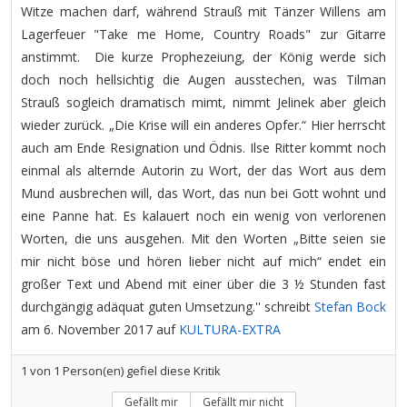
Witze machen darf, während Strauß mit Tänzer Willens am
Lagerfeuer "Take me Home, Country Roads" zur Gitarre
anstimmt. Die kurze Prophezeiung, der König werde sich
doch noch hellsichtig die Augen ausstechen, was Tilman
Strauß sogleich dramatisch mimt, nimmt Jelinek aber gleich
wieder zurück. „Die Krise will ein anderes Opfer.“ Hier herrscht
auch am Ende Resignation und Ödnis. Ilse Ritter kommt noch
einmal als alternde Autorin zu Wort, der das Wort aus dem
Mund ausbrechen will, das Wort, das nun bei Gott wohnt und
eine Panne hat. Es kalauert noch ein wenig von verlorenen
Worten, die uns ausgehen. Mit den Worten „Bitte seien sie
mir nicht böse und hören lieber nicht auf mich“ endet ein
großer Text und Abend mit einer über die 3 ½ Stunden fast
durchgängig adäquat guten Umsetzung.'' schreibt
Stefan Bock
am 6. November 2017 auf
KULTURA-EXTRA
1
von
1
Person(en) gefiel diese Kritik
Gefällt mir
Gefällt mir nicht