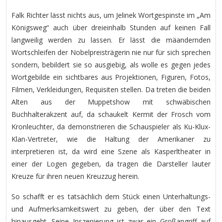
Falk Richter lässt nichts aus, um Jelinek Wortgespinste im „Am
Königsweg“ auch über dreieinhalb Stunden auf keinen Fall
langweilig werden zu lassen. Er lässt die mäandernden
Wortschleifen der Nobelpreisträgerin nie nur für sich sprechen
sondern, bebildert sie so ausgiebig, als wolle es gegen jedes
Wortgebilde ein sichtbares aus Projektionen, Figuren, Fotos,
Filmen, Verkleidungen, Requisiten stellen. Da treten die beiden
Alten aus der Muppetshow mit schwäbischen
Buchhalterakzent auf, da schaukelt Kermit der Frosch vom
Kronleuchter, da demonstrieren die Schauspieler als Ku-Klux-
Klan-Vertreter, wie die Haltung der Amerikaner zu
interpretieren ist, da wird eine Szene als Kasperltheater in
einer der Logen gegeben, da tragen die Darsteller lauter
Kreuze für ihren neuen Kreuzzug herein.
So schafft er es tatsächlich dem Stück einen Unterhaltungs-
und Aufmerksamkeitswert zu geben, der über den Text
hinausgeht. Seine Inszenierung ist zwar ein Großangriff auf