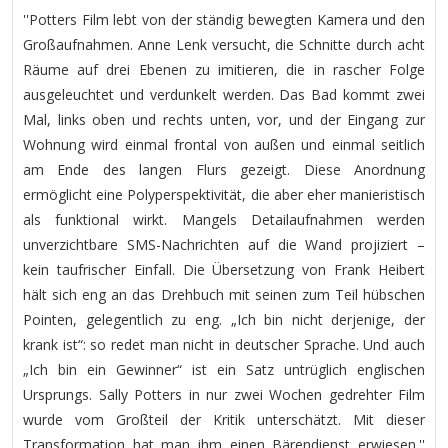
''Potters Film lebt von der ständig bewegten Kamera und den
Großaufnahmen. Anne Lenk versucht, die Schnitte durch acht
Räume auf drei Ebenen zu imitieren, die in rascher Folge
ausgeleuchtet und verdunkelt werden. Das Bad kommt zwei
Mal, links oben und rechts unten, vor, und der Eingang zur
Wohnung wird einmal frontal von außen und einmal seitlich
am Ende des langen Flurs gezeigt. Diese Anordnung
ermöglicht eine Polyperspektivität, die aber eher manieristisch
als funktional wirkt. Mangels Detailaufnahmen werden
unverzichtbare SMS-Nachrichten auf die Wand projiziert –
kein taufrischer Einfall. Die Übersetzung von Frank Heibert
hält sich eng an das Drehbuch mit seinen zum Teil hübschen
Pointen, gelegentlich zu eng. „Ich bin nicht derjenige, der
krank ist“: so redet man nicht in deutscher Sprache. Und auch
„Ich bin ein Gewinner“ ist ein Satz untrüglich englischen
Ursprungs. Sally Potters in nur zwei Wochen gedrehter Film
wurde vom Großteil der Kritik unterschätzt. Mit dieser
Transformation hat man ihm einen Bärendienst erwiesen.''