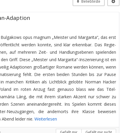
Beliebteste
n-Adaption
il Bulgakows opus magnum „Meister und Margarita“, das erst
öffentlicht werden konnte, sind klar erkennbar. Das Regie-
en, auf mehreren Zeit- und Handlungsebenen spielenden
en Griff. Diese „Meister und Margarita“-Inszenierung ist ein
gweilig Adaptionen großartiger Romane werden können, wenn
atisierung fehlt. Die ersten beiden Stunden bis zur Pause
in manchen Kritiken als Lichtblick gelobte Norman Hacker
 Woland im roten Anzug fast genauso blass wie das Titel-
namária Láng, die mit ihrem starken Akzent nur schwer zu
erden Szenen aneinandergereiht. Ins Spielen kommt dieses
ter-Neuzugängen, die andernorts ihre Klasse beweisen
 Abend leider nie.
Weiterlesen
k
Gefällt mir
Gefällt mir nicht