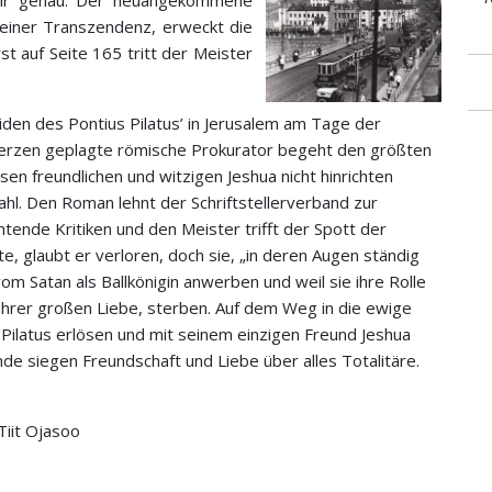
ehr genau. Der neuangekommene
einer Transzendenz, erweckt die
st auf Seite 165 tritt der Meister
den des Pontius Pilatus’ in Jerusalem am Tage der
erzen geplagte römische Prokurator begeht den größten
esen freundlichen und witzigen Jeshua nicht hinrichten
ahl. Den Roman lehnt der Schriftstellerverband zur
tende Kritiken und den Meister trifft der Spott der
bte, glaubt er verloren, doch sie, „in deren Augen ständig
om Satan als Ballkönigin anwerben und weil sie ihre Rolle
 ihrer großen Liebe, sterben. Auf dem Weg in die ewige
 Pilatus erlösen und mit seinem einzigen Freund Jeshua
de siegen Freundschaft und Liebe über alles Totalitäre.
Tiit Ojasoo