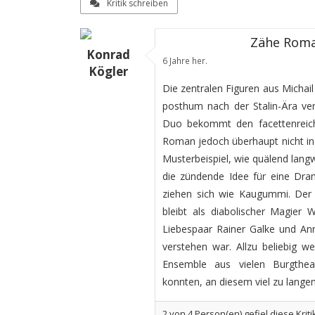
Kritik schreiben
Zähe Roma
Konrad
6 Jahre her.
Kögler
Die zentralen Figuren aus Micha
posthum nach der Stalin-Ära ver
Duo bekommt den facettenreich
Roman jedoch überhaupt nicht in d
Musterbeispiel, wie quälend lan
die zündende Idee für eine Dram
ziehen sich wie Kaugummi. Der 
bleibt als diabolischer Magier
Liebespaar Rainer Galke und An
verstehen war. Allzu beliebig w
Ensemble aus vielen Burgthea
konnten, an diesem viel zu langen
2
von
4
Person(en) gefiel diese Kriti