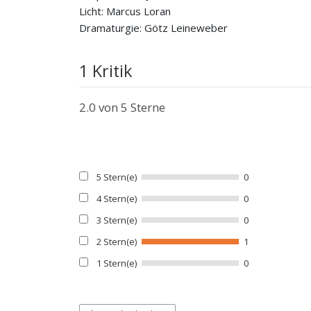
Licht: Marcus Loran
Dramaturgie: Götz Leineweber
1 Kritik
2.0
von 5 Sterne
5 Stern(e)
0
4 Stern(e)
0
3 Stern(e)
0
2 Stern(e)
1
1 Stern(e)
0