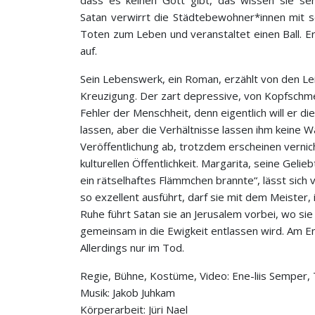
dass es keinen Gott gibt, das wissen sie s
Satan verwirrt die Städtebewohner*innen mit s
Toten zum Leben und veranstaltet einen Ball. Er
auf.
Sein Lebenswerk, ein Roman, erzählt von den Lei
Kreuzigung. Der zart depressive, von Kopfschm
Fehler der Menschheit, denn eigentlich will er di
lassen, aber die Verhältnisse lassen ihm keine W
Veröffentlichung ab, trotzdem erscheinen vernich
kulturellen Öffentlichkeit. Margarita, seine Gelie
ein rätselhaftes Flämmchen brannte“, lässt sich v
so exzellent ausführt, darf sie mit dem Meister,
Ruhe führt Satan sie an Jerusalem vorbei, wo sie
gemeinsam in die Ewigkeit entlassen wird. Am En
Allerdings nur im Tod.
Regie, Bühne, Kostüme, Video: Ene-liis Semper, 
Musik: Jakob Juhkam
Körperarbeit: Jüri Nael