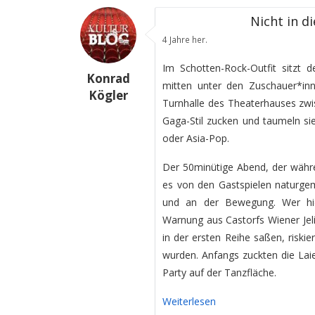
Nicht in d
4 Jahre her.
Im Schotten-Rock-Outfit sitzt
Konrad
mitten unter den Zuschauer*inn
Kögler
Turnhalle des Theaterhauses zwis
Gaga-Stil zucken und taumeln si
oder Asia-Pop.
Der 50minütige Abend, der währ
es von den Gastspielen naturgem
und an der Bewegung. Wer hie
Warnung aus Castorfs Wiener Jeli
in der ersten Reihe saßen, risk
wurden. Anfangs zuckten die Laie
Party auf der Tanzfläche.
Weiterlesen