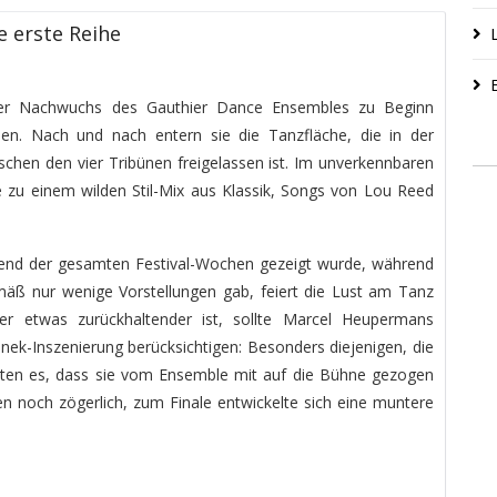
ie erste Reihe
 der Nachwuchs des Gauthier Dance Ensembles zu Beginn
en. Nach und nach entern sie die Tanzfläche, die in der
chen den vier Tribünen freigelassen ist. Im unverkennbaren
e zu einem wilden Stil-Mix aus Klassik, Songs von Lou Reed
end der gesamten Festival-Wochen gezeigt wurde, während
äß nur wenige Vorstellungen gab, feiert die Lust am Tanz
r etwas zurückhaltender ist, sollte Marcel Heupermans
nek-Inszenierung berücksichtigen: Besonders diejenigen, die
ierten es, dass sie vom Ensemble mit auf die Bühne gezogen
n noch zögerlich, zum Finale entwickelte sich eine muntere