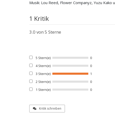
Musik: Lou Reed, Flower Companyz, Yuzu Kako u.
1 Kritik
3.0
von 5 Sterne
5 Stern(e)
0
4 Stern(e)
0
3 Stern(e)
1
2 Stern(e)
0
1 Stern(e)
0
Kritik schreiben