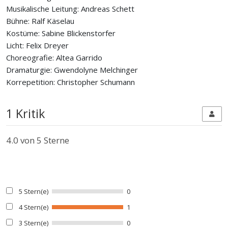
Musikalische Leitung: Andreas Schett
Bühne: Ralf Käselau
Kostüme: Sabine Blickenstorfer
Licht: Felix Dreyer
Choreografie: Altea Garrido
Dramaturgie: Gwendolyne Melchinger
Korrepetition: Christopher Schumann
1 Kritik
4.0
von 5 Sterne
5 Stern(e)
0
4 Stern(e)
1
3 Stern(e)
0