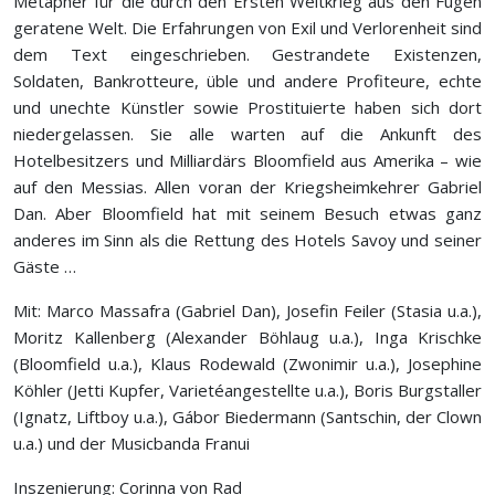
Metapher für die durch den Ersten Weltkrieg aus den Fugen
geratene Welt. Die Erfahrungen von Exil und Verlorenheit sind
dem Text eingeschrieben. Gestrandete Existenzen,
Soldaten, Bankrotteure, üble und andere Profiteure, echte
und unechte Künstler sowie Prostituierte haben sich dort
niedergelassen. Sie alle warten auf die Ankunft des
Hotelbesitzers und Milliardärs Bloomfield aus Amerika – wie
auf den Messias. Allen voran der Kriegsheimkehrer Gabriel
Dan. Aber Bloomfield hat mit seinem Besuch etwas ganz
anderes im Sinn als die Rettung des Hotels Savoy und seiner
Gäste …
Mit: Marco Massafra (Gabriel Dan), Josefin Feiler (Stasia u.a.),
Moritz Kallenberg (Alexander Böhlaug u.a.), Inga Krischke
(Bloomfield u.a.), Klaus Rodewald (Zwonimir u.a.), Josephine
Köhler (Jetti Kupfer, Varietéangestellte u.a.), Boris Burgstaller
(Ignatz, Liftboy u.a.), Gábor Biedermann (Santschin, der Clown
u.a.) und der Musicbanda Franui
Inszenierung: Corinna von Rad