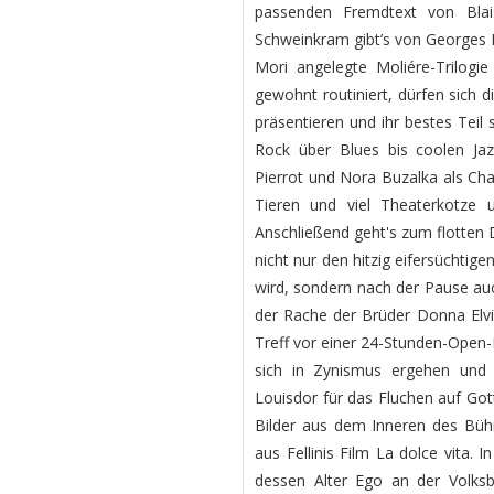
passenden Fremdtext von Blai
Schweinkram gibt’s von Georges B
Mori angelegte Moliére-Trilogi
gewohnt routiniert, dürfen sich 
präsentieren und ihr bestes Teil
Rock über Blues bis coolen Jaz
Pierrot und Nora Buzalka als Cha
Tieren und viel Theaterkotze u
Anschließend geht's zum flotten
nicht nur den hitzig eifersüchti
wird, sondern nach der Pause auc
der Rache der Brüder Donna Elvir
Treff vor einer 24-Stunden-Open-
sich in Zynismus ergehen und 
Louisdor für das Fluchen auf Gott
Bilder aus dem Inneren des Büh
aus Fellinis Film La dolce vita. 
dessen Alter Ego an der Volks