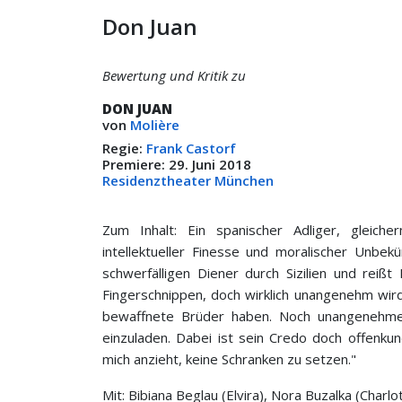
Don Juan
Bewertung und Kritik zu
DON JUAN
von
Molière
Regie:
Frank Castorf
Premiere: 29. Juni 2018
Residenztheater München
Zum Inhalt: Ein spanischer Adliger, gleich
intellektueller Finesse und moralischer Un­b
schwerfälligen Diener durch Sizilien und reiß
Fingerschnippen, doch wirklich unangenehm wird
bewaffnete Brüder haben. Noch unangenehme
einzuladen. Dabei ist sein Credo doch offenkun
mich anzieht, kei­ne Schranken zu setzen."
Mit: Bibiana Beglau (Elvira), Nora Buzalka (Charl