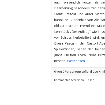
auch wesentlich kürzer als se
Bearbeitung besonders zäh dahin
Franz Pätzold und Aurel Mantel
barocken Bühnenbild von Aleksand
obligatorischem Fremdtext-Materi
Lehrstück „Der Auftrag“ wie in s
vor Schluss herbeizitiert wird, e
Blaise Pascal in den Castorf-Abe
Spieler*innen, neben den beide
Juans Ehefrau Elvira, Nora Buz
nennen.
Weiterlesen
0
von
0
Person(en) gefiel diese Kriti
Kommentar schreiben
Teilen