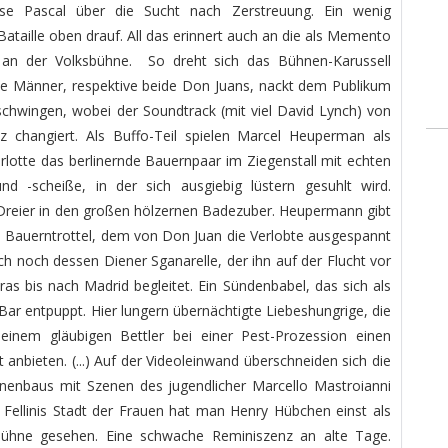
se Pascal über die Sucht nach Zerstreuung. Ein wenig
ataille oben drauf. All das erinnert auch an die als Memento
e an der Volksbühne. So dreht sich das Bühnen-Karussell
die Männer, respektive beide Don Juans, nackt dem Publikum
 schwingen, wobei der Soundtrack (mit viel David Lynch) von
z changiert. Als Buffo-Teil spielen Marcel Heuperman als
rlotte das berlinernde Bauernpaar im Ziegenstall mit echten
nd -scheiße, in der sich ausgiebig lüstern gesuhlt wird.
 Dreier in den großen hölzernen Badezuber. Heupermann gibt
gen Bauerntrottel, dem von Don Juan die Verlobte ausgespannt
h noch dessen Diener Sganarelle, der ihn auf der Flucht vor
as bis nach Madrid begleitet. Ein Sündenbabel, das sich als
Bar entpuppt. Hier lungern übernächtigte Liebeshungrige, die
einem gläubigen Bettler bei einer Pest-Prozession einen
 anbieten. (...) Auf der Videoleinwand überschneiden sich die
nenbaus mit Szenen des jugendlicher Marcello Mastroianni
In Fellinis Stadt der Frauen hat man Henry Hübchen einst als
bühne gesehen. Eine schwache Reminiszenz an alte Tage.