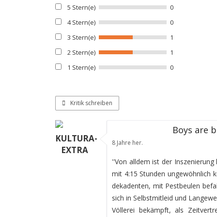
5 Stern(e)
0
4 Stern(e)
0
3 Stern(e)
1
2 Stern(e)
1
1 Stern(e)
0
Kritik schreiben
Boys are 
KULTURA-
8 Jahre her.
EXTRA
''Von alldem ist der Inszenierung
mit 4:15 Stunden ungewöhnlich 
dekadenten, mit Pestbeulen befal
sich in Selbstmitleid und Langew
Völlerei bekämpft, als Zeitver