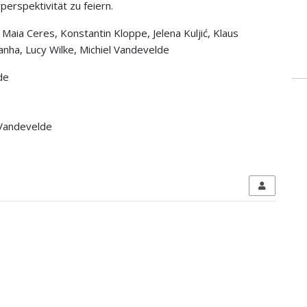
erspektivität zu feiern.
Maia Ceres, Konstantin Kloppe, Jelena Kuljić, Klaus
anha, Lucy Wilke, Michiel Vandevelde
de
 Vandevelde