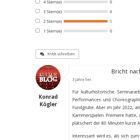
4 Stern(e)
0
3 Stern(e)
0
2 Stern(e)
1
1 Stern(e)
0
Kritik schreiben
Bricht nac
3 Jahre her.
Für kulturhistorische Seminarar
Konrad
Performances und Choreographien
Kögler
Fundgrube. Aber im Jahr 2022, a
Kammerspielen Premiere hatte, i
plätschert der 80 Minuten kurze A
Interessant wird es, als sich zu