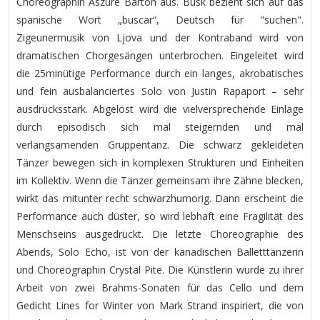
Choreographin Aszure Barton aus. Busk bezieht sich auf das
spanische Wort „buscar“, Deutsch für "suchen".
Zigeunermusik von Ljova und der Kontraband wird von
dramatischen Chorgesängen unterbrochen. Eingeleitet wird
die 25minütige Performance durch ein langes, akrobatisches
und fein ausbalanciertes Solo von Justin Rapaport – sehr
ausdrucksstark. Abgelöst wird die vielversprechende Einlage
durch episodisch sich mal steigernden und mal
verlangsamenden Gruppentanz. Die schwarz gekleideten
Tänzer bewegen sich in komplexen Strukturen und Einheiten
im Kollektiv. Wenn die Tänzer gemeinsam ihre Zähne blecken,
wirkt das mitunter recht schwarzhumorig. Dann erscheint die
Performance auch düster, so wird lebhaft eine Fragilität des
Menschseins ausgedrückt. Die letzte Choreographie des
Abends, Solo Echo, ist von der kanadischen Balletttänzerin
und Choreographin Crystal Pite. Die Künstlerin wurde zu ihrer
Arbeit von zwei Brahms-Sonaten für das Cello und dem
Gedicht Lines for Winter von Mark Strand inspiriert, die von