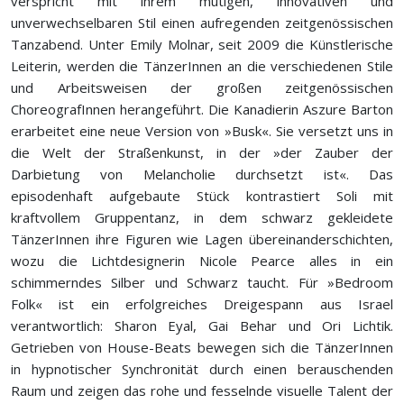
verspricht mit ihrem mutigen, innovativen und
unverwechselbaren Stil einen aufregenden zeitgenössischen
Tanzabend. Unter Emily Molnar, seit 2009 die Künstlerische
Leiterin, werden die TänzerInnen an die verschiedenen Stile
und Arbeitsweisen der großen zeitgenössischen
ChoreografInnen herangeführt. Die Kanadierin Aszure Barton
erarbeitet eine neue Version von »Busk«. Sie versetzt uns in
die Welt der Straßenkunst, in der »der Zauber der
Darbietung von Melancholie durchsetzt ist«. Das
episodenhaft aufgebaute Stück kontrastiert Soli mit
kraftvollem Gruppentanz, in dem schwarz gekleidete
TänzerInnen ihre Figuren wie Lagen übereinanderschichten,
wozu die Lichtdesignerin Nicole Pearce alles in ein
schimmerndes Silber und Schwarz taucht. Für »Bedroom
Folk« ist ein erfolgreiches Dreigespann aus Israel
verantwortlich: Sharon Eyal, Gai Behar und Ori Lichtik.
Getrieben von House-Beats bewegen sich die TänzerInnen
in hypnotischer Synchronität durch einen berauschenden
Raum und zeigen das rohe und fesselnde visuelle Talent der