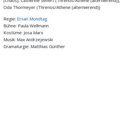
(Chaos), Cathérine Seifert (Threnos/Athene (alternierend)),
Oda Thormeyer (Threnos/Athene (alternierend))
Regie:
Ersan Mondtag
Bühne: Paula Wellmann
Kostüme: Josa Marx
Musik: Max Andrzejewski
Dramaturgie: Matthias Günther