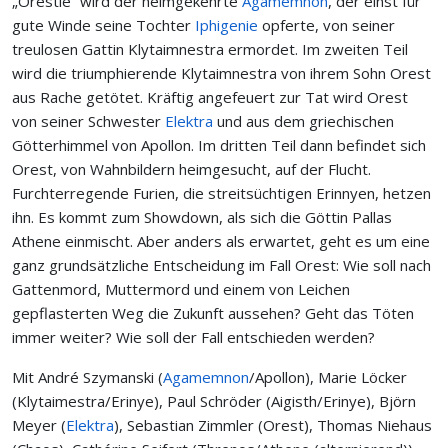
„Orestie“ wird der heimgekehrte
Agamemnon
, der einst für
gute Winde seine Tochter
Iphigenie
opferte, von seiner
treulosen Gattin Klytaimnestra ermordet. Im zweiten Teil
wird die triumphierende Klytaimnestra von ihrem Sohn Orest
aus Rache getötet. Kräftig angefeuert zur Tat wird Orest
von seiner Schwester
Elektra
und aus dem griechischen
Götterhimmel von Apollon. Im dritten Teil dann befindet sich
Orest, von Wahnbildern heimgesucht, auf der Flucht.
Furchterregende Furien, die streitsüchtigen Erinnyen, hetzen
ihn. Es kommt zum Showdown, als sich die Göttin Pallas
Athene einmischt. Aber anders als erwartet, geht es um eine
ganz grundsätzliche Entscheidung im Fall Orest: Wie soll nach
Gattenmord, Muttermord und einem von Leichen
gepflasterten Weg die Zukunft aussehen? Geht das Töten
immer weiter? Wie soll der Fall entschieden werden?
Mit André Szymanski (
Agamemnon
/Apollon), Marie Löcker
(Klytaimestra/Erinye), Paul Schröder (Aigisth/Erinye), Björn
Meyer (
Elektra
), Sebastian Zimmler (Orest), Thomas Niehaus