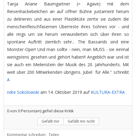
Tanja Ariane Baumgartner (= Agave) mit dem
Riesenhackebeilchen an auf offner Bühne justament herum
zu delirieren; und aus einer Plastiktüte zerrte sie zudem die
menschenfleischfasernen Überreste ihres Sohnes vor - und
alle rings um sie herum verwunderten sich über ihren so
spontane Auftritt ziemlich sehr... The Bassarids sind eine
Monster-Oper! Und man sollte - nein, man MUSS - sie einmal
wenigstens gesehen und gehört haben!! Angeblich war und ist
sie auch ein Meilenstein der Musik des 20. Jahrhunderts. Mit
weit über 200 Mitwirkenden übrigens. Jubel für Alle.'' schreibt
A
ndre Sokolowski
am 14. Oktober 2019 auf
KULTURA-EXTRA
0
von
0
Person(en) gefiel diese Kritik
Gefällt mir
Gefällt mir nicht
Kommentar schreiben
Teilen