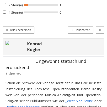
2 Stern(e)
1
1 Stern(e)
0
Kritik schreiben
Beliebteste
Konrad
Kögler
Ungewohnt statisch und
erdrückend
6 Jahre her.
Schon die Schwere der Vorlage sorgt dafür, dass die neueste
Inszenierung des Komische Oper-Intendanten Barrie Kosky
weit von der perlenden Musical-Leichtigkeit und Operetten-
Seligkeit seiner Publikumshits wie der
„West Side Story“
oder
„Perlen der Cleopatra“
entfernt ist. Aber dass dieser Abend so