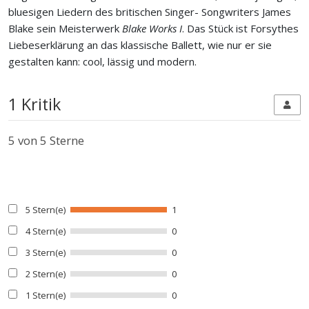
bluesigen Liedern des britischen Singer- Songwriters James
Blake sein Meisterwerk
Blake Works I
. Das Stück ist Forsythes
Liebeserklärung an das klassische Ballett, wie nur er sie
gestalten kann: cool, lässig und modern.
1 Kritik
5
von 5 Sterne
5 Stern(e)
1
4 Stern(e)
0
3 Stern(e)
0
2 Stern(e)
0
1 Stern(e)
0