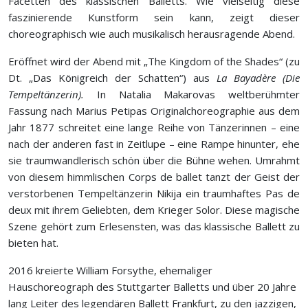
Facetten des klassischen Balletts. Wie vielseitig diese
faszinierende Kunstform sein kann, zeigt dieser
choreographisch wie auch musikalisch herausragende Abend.
Eröffnet wird der Abend mit „The Kingdom of the Shades“ (zu
Dt. „Das Königreich der Schatten“) aus
La Bayadère
(Die
Tempeltänzerin).
In Natalia Makarovas weltberühmter
Fassung nach Marius Petipas Originalchoreographie aus dem
Jahr 1877 schreitet eine lange Reihe von Tänzerinnen – eine
nach der anderen fast in Zeitlupe – eine Rampe hinunter, ehe
sie traumwandlerisch schön über die Bühne wehen. Umrahmt
von diesem himmlischen Corps de ballet tanzt der Geist der
verstorbenen Tempeltänzerin Nikija ein traumhaftes Pas de
deux mit ihrem Geliebten, dem Krieger Solor. Diese magische
Szene gehört zum Erlesensten, was das klassische Ballett zu
bieten hat.
2016 kreierte William Forsythe, ehemaliger
Hauschoreograph des Stuttgarter Balletts und über 20 Jahre
lang Leiter des legendären Ballett Frankfurt, zu den jazzigen,