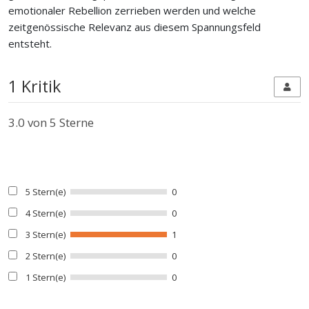
emotionaler Rebellion zerrieben werden und welche
zeitgenössische Relevanz aus diesem Spannungsfeld
entsteht.
1 Kritik
3.0
von 5 Sterne
5 Stern(e)
0
4 Stern(e)
0
3 Stern(e)
1
2 Stern(e)
0
1 Stern(e)
0