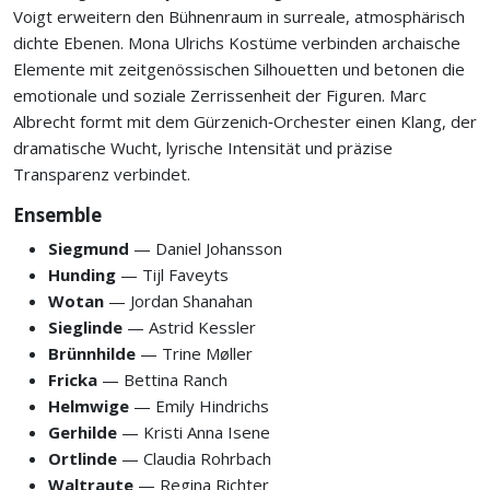
Voigt erweitern den Bühnenraum in surreale, atmosphärisch
dichte Ebenen. Mona Ulrichs Kostüme verbinden archaische
Elemente mit zeitgenössischen Silhouetten und betonen die
emotionale und soziale Zerrissenheit der Figuren. Marc
Albrecht formt mit dem Gürzenich‑Orchester einen Klang, der
dramatische Wucht, lyrische Intensität und präzise
Transparenz verbindet.
Ensemble
Siegmund
— Daniel Johansson
Hunding
— Tijl Faveyts
Wotan
— Jordan Shanahan
Sieglinde
— Astrid Kessler
Brünnhilde
— Trine Møller
Fricka
— Bettina Ranch
Helmwige
— Emily Hindrichs
Gerhilde
— Kristi Anna Isene
Ortlinde
— Claudia Rohrbach
Waltraute
— Regina Richter