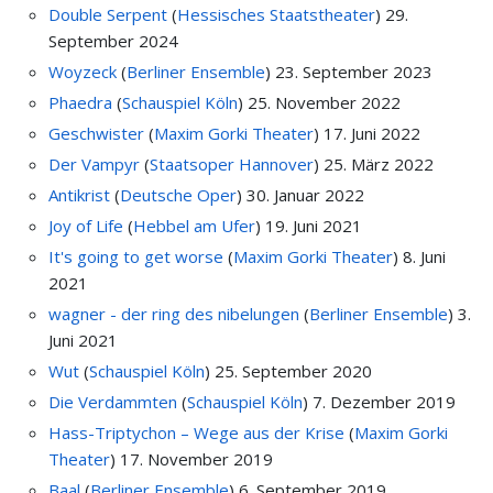
Double Serpent
(
Hessisches Staatstheater
)
29.
September 2024
Woyzeck
(
Berliner Ensemble
)
23. September 2023
Phaedra
(
Schauspiel Köln
)
25. November 2022
Geschwister
(
Maxim Gorki Theater
)
17. Juni 2022
Der Vampyr
(
Staatsoper Hannover
)
25. März 2022
Antikrist
(
Deutsche Oper
)
30. Januar 2022
Joy of Life
(
Hebbel am Ufer
)
19. Juni 2021
It's going to get worse
(
Maxim Gorki Theater
)
8. Juni
2021
wagner - der ring des nibelungen
(
Berliner Ensemble
)
3.
Juni 2021
Wut
(
Schauspiel Köln
)
25. September 2020
Die Verdammten
(
Schauspiel Köln
)
7. Dezember 2019
Hass-Triptychon – Wege aus der Krise
(
Maxim Gorki
Theater
)
17. November 2019
Baal
(
Berliner Ensemble
)
6. September 2019