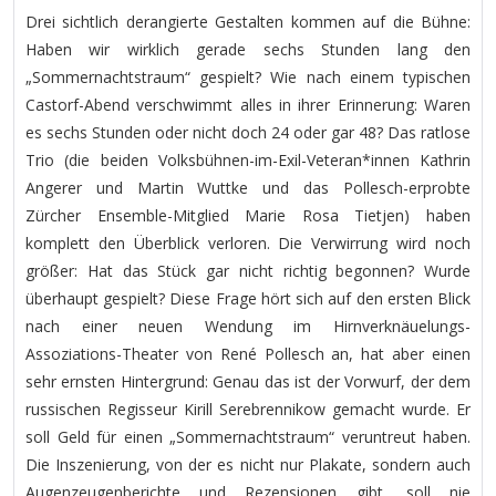
Drei sichtlich derangierte Gestalten kommen auf die Bühne:
Haben wir wirklich gerade sechs Stunden lang den
„Sommernachtstraum“ gespielt? Wie nach einem typischen
Castorf-Abend verschwimmt alles in ihrer Erinnerung: Waren
es sechs Stunden oder nicht doch 24 oder gar 48? Das ratlose
Trio (die beiden Volksbühnen-im-Exil-Veteran*innen Kathrin
Angerer und Martin Wuttke und das Pollesch-erprobte
Zürcher Ensemble-Mitglied Marie Rosa Tietjen) haben
komplett den Überblick verloren. Die Verwirrung wird noch
größer: Hat das Stück gar nicht richtig begonnen? Wurde
überhaupt gespielt? Diese Frage hört sich auf den ersten Blick
nach einer neuen Wendung im Hirnverknäuelungs-
Assoziations-Theater von René Pollesch an, hat aber einen
sehr ernsten Hintergrund: Genau das ist der Vorwurf, der dem
russischen Regisseur Kirill Serebrennikow gemacht wurde. Er
soll Geld für einen „Sommernachtstraum“ veruntreut haben.
Die Inszenierung, von der es nicht nur Plakate, sondern auch
Augenzeugenberichte und Rezensionen gibt, soll nie