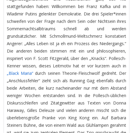
stattgefunden haben: Willkommen bei Franz Kafka und in
Wladimir Putins gelenkter Demokratie. Die drei Spieler*innen
schweifen von der Frage nach dem Sein oder Nichtsein ihres
Sommernachtsalbtraums schnell ab und werden
grundsätzlicher. Mit Schmollmund-Weltschmerz konstatiert
Angerer: „Alles Leben ist ja eh ein Prozess des Niedergangs.“
Die anderen beiden stimmen mit ein und philosophieren,
inspiriert von F. Scott Fitzgerald, über den „Knacks“. Pollesch-
Kenner wissen, dieses Leitmotiv hat er vor kurzem auch in
„Black Maria“
durch seinen Theorie-Fleischwolf gedreht. Der
„Anschlussfehler“ zieht sich als Running Gag ebenfalls durch
beide Arbeiten, die kurz nacheinander nur mit dem Abstand
weniger Wochen entstanden sind. In die Pollesch-üblichen
Diskursschleifen und Zitatgewitter aus Texten von Donna
Haraway, Gilles Deleuze und vielen anderen mischt sich die
überlebensgroße Pranke von King Kong ein. Auf Barbara
Steiners Bühne, die von einem Wald aus Glühlampen gerahmt
ist, wird sie zum zentralen Element. Das Trio missbraucht die