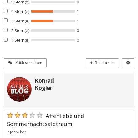
5 Stern(e)
0
4 Stern(e)
1
3 Stern(e)
1
2 Stern(e)
0
1 Stern(e)
0
Kritik schreiben
Beliebteste
Konrad
Kögler
Affenliebe und
Sommernachtsalbtraum
7 Jahre her.