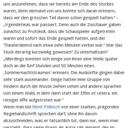
uns anzunehmen, dass wir bereits am Ende des Stückes
waren, denn niemand von uns konnte sich daran erinnern,
dass wir den grössten Teil davon schon gespielt hatten.“ –
„Irgendetwas war passiert. Denn auch die Zuschauer gaben
zunächst zu Protokoll, dass die Schauspieler aufgetreten
waren und sofort das Ende gespielt hatten, und der
Theaterabend nach etwa zehn Minuten vorbei war.“ War das
Stück derartig kurzweilig gewesen? Zu unterhaltsam?
„Allerdings konnten sich einige von ihnen eine Weile später
doch an die fünf Stunden und 50 Minuten eines
‚Sommernachtstraumes‘ erinnern. Die Auskünfte gingen dabei
sehr stark auseinander. Einige hatten eine Gruppe von
Kindern durch die Wüste ziehen sehen und andere sprachen
von einem Wald, in dem dann statt der Elfen et cetera. ein
riesiger Affe aufgetreten war.“
Wenn man bei
René Pollesch
von einer starken, prägenden
Regiehandschrift sprechen darf, ohne ihn davon
abzuschneiden, was er tatsächlich tut, dann nur, wenn man
versteht, dass seine Praxis als Autor (als jemand, der im