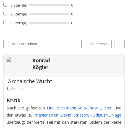
3 Stern(e)
0
2 Stern(e)
0
1 Stern(e)
0
Kritik schreiben
Beliebteste
Konrad
Kögler
Archaische Wucht
1 Jahr her.
Kritik
Nach der gefeierten
Lina Beckmann-Solo-Show „Laios“
und
der etwas zu
manierierten Devid Striesow-„Ödipus“-Einlage
überzeugt der vierte Teil mit den stärksten Bildern der Reihe