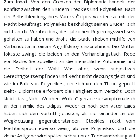
Zum Inhalt: Von den Grenzen der Diplomatie handelt der
Konflikt zwischen den Brüdern Eteokles und Polyneikes. Nach
der Selbstblendung ihres Vaters Ödipus werden sie mit der
Macht beauftragt. Polyneikes beschuldigt seinen Bruder, sich
nicht an die Verabredung des jährlichen Regierungswechsels
gehalten zu haben und droht, die Stadt Theben mithilfe von
Verbündeten in einem Angriffskrieg einzunehmen. Die Mutter
Iokaste zwingt die beiden an den Verhandlungstisch: Rede
vor Rache. Sie appelliert an die menschliche Autonomie und
die Freiheit der Wahl. Was aber, wenn subjektives
Gerechtigkeitsempfinden und Recht nicht deckungsgleich sind
wie im Falle von Polyneikes, der sich um den Thron geprellt
sieht? Diplomatie erfordert die Fähigkeit zum Verzicht. Doch
klebt das „Nicht Weichen Wollen“ geradezu symptomatisch
an der Familie des Ödipus. Weder er noch sein Vater Laios
haben sich den Vortritt gelassen, als sie einander an der
Wegkreuzung gegenüberstanden. Eteokles rückt vom
Machtanspruch ebenso wenig ab wie Polyneikes. Und die
kleine Antigone wird später selbst unter Todesandrohung auf