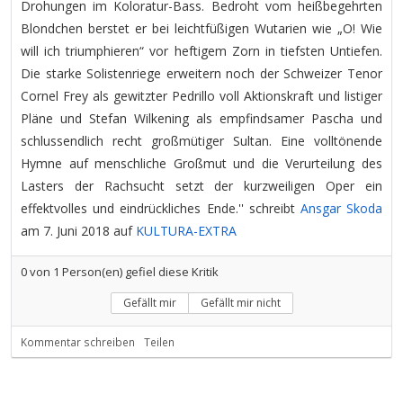
Drohungen im Koloratur-Bass. Bedroht vom heißbegehrten
Blondchen berstet er bei leichtfüßigen Wutarien wie „O! Wie
will ich triumphieren“ vor heftigem Zorn in tiefsten Untiefen.
Die starke Solistenriege erweitern noch der Schweizer Tenor
Cornel Frey als gewitzter Pedrillo voll Aktionskraft und listiger
Pläne und Stefan Wilkening als empfindsamer Pascha und
schlussendlich recht großmütiger Sultan. Eine volltönende
Hymne auf menschliche Großmut und die Verurteilung des
Lasters der Rachsucht setzt der kurzweiligen Oper ein
effektvolles und eindrückliches Ende.'' schreibt
Ansgar Skoda
am 7. Juni 2018 auf
KULTURA-EXTRA
0
von
1
Person(en) gefiel diese Kritik
Gefällt mir
Gefällt mir nicht
Kommentar schreiben
Teilen