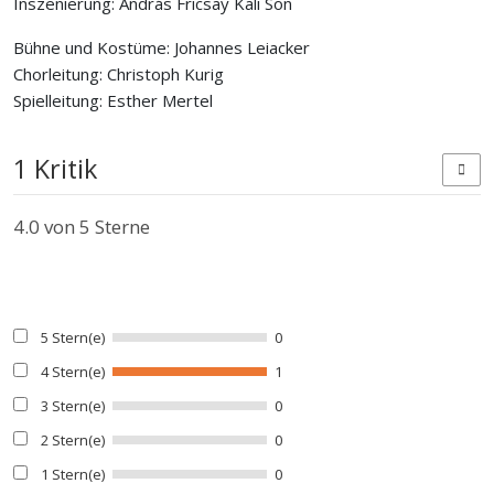
Inszenierung: András Fricsay Kali Son
Bühne und Kostüme: Johannes Leiacker
Chorleitung: Christoph Kurig
Spielleitung: Esther Mertel
1 Kritik
4.0
von 5 Sterne
5 Stern(e)
0
4 Stern(e)
1
3 Stern(e)
0
2 Stern(e)
0
1 Stern(e)
0